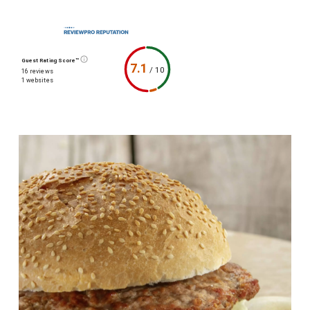
Guest Rating Score™
7.1
/
10
16 reviews
1 websites