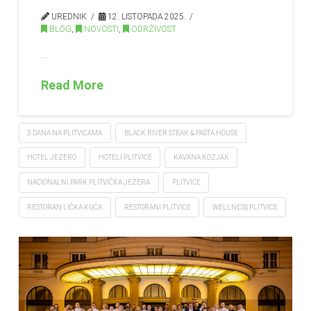
UREDNIK
12. LISTOPADA 2025.
BLOG
,
NOVOSTI
,
ODRŽIVOST
…
Read More
3 DANA NA PLITVICAMA
BLACK RIVER STEAK & PASTA HOUSE
HOTEL JEZERO
HOTELI PLITVICE
KAVANA KOZJAK
NACIONALNI PARK PLITVIČKA JEZERA
PLITVICE
RESTORAN LIČKA KUĆA
RESTORANI PLITVICE
WELLNESS PLITVICE