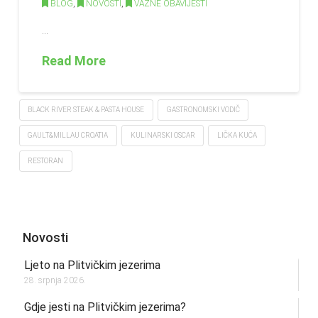
BLOG
,
NOVOSTI
,
VAŽNE OBAVIJESTI
…
Read More
BLACK RIVER STEAK & PASTA HOUSE
GASTRONOMSKI VODIČ
GAULT&MILLAU CROATIA
KULINARSKI OSCAR
LIČKA KUĆA
RESTORAN
Novosti
Ljeto na Plitvičkim jezerima
28. srpnja 2026.
Gdje jesti na Plitvičkim jezerima?