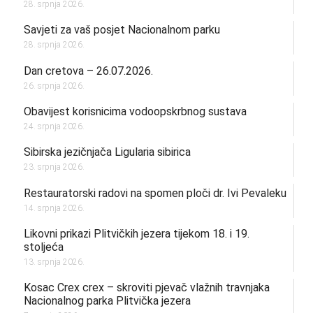
28. srpnja 2026.
Savjeti za vaš posjet Nacionalnom parku
28. srpnja 2026.
Dan cretova – 26.07.2026.
26. srpnja 2026.
Obavijest korisnicima vodoopskrbnog sustava
24. srpnja 2026.
Sibirska jezičnjača Ligularia sibirica
23. srpnja 2026.
Restauratorski radovi na spomen ploči dr. Ivi Pevaleku
14. srpnja 2026.
Likovni prikazi Plitvičkih jezera tijekom 18. i 19.
stoljeća
13. srpnja 2026.
Kosac Crex crex – skroviti pjevač vlažnih travnjaka
Nacionalnog parka Plitvička jezera