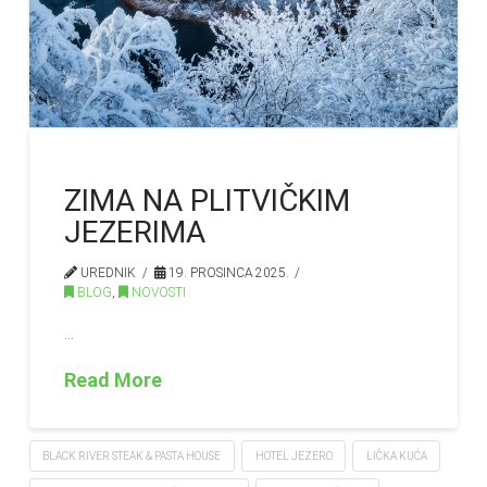
ZIMA NA PLITVIČKIM
JEZERIMA
UREDNIK
19. PROSINCA 2025.
BLOG
,
NOVOSTI
…
Read More
BLACK RIVER STEAK & PASTA HOUSE
HOTEL JEZERO
LIČKA KUĆA