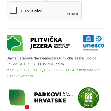
Javna ustanova Nacionalni park Plitvička jezera
| Josipa
Jovića 19 | HR 53231 Plitvička Jezera
tel:
+385 (0)53 751 015
,
+385 (0)53 751 014
| e-mail:
info@np-
plitvicka-jezera.hr