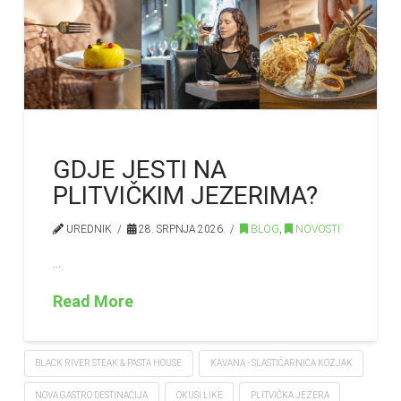
GDJE JESTI NA
PLITVIČKIM JEZERIMA?
UREDNIK
28. SRPNJA 2026.
BLOG
,
NOVOSTI
…
Read More
BLACK RIVER STEAK & PASTA HOUSE
KAVANA - SLASTIČARNICA KOZJAK
NOVA GASTRO DESTINACIJA
OKUSI LIKE
PLITVIČKA JEZERA