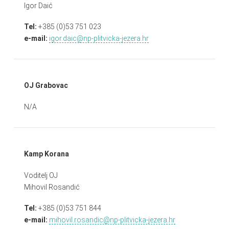
Igor Daić
Tel:
+385 (0)53 751 023
e-mail:
igor.daic@np-plitvicka-jezera.hr
OJ Grabovac
N/A
Kamp Korana
Voditelj OJ
Mihovil Rosandić
Tel:
+385 (0)53 751 844
e-mail:
mihovil.rosandic@np-plitvicka-jezera.hr