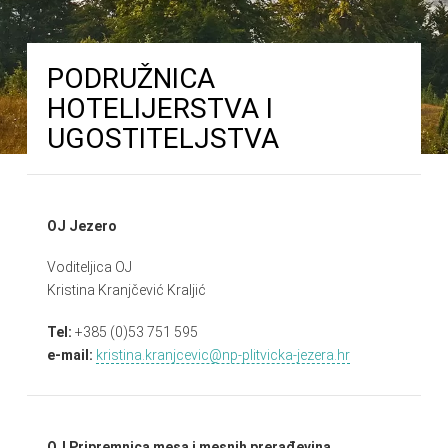
PODRUŽNICA
HOTELIJERSTVA I
UGOSTITELJSTVA
OJ Jezero
Voditeljica OJ
Kristina Kranjčević Kraljić
Tel:
+385 (0)53 751 595
e-mail:
kristina.kranjcevic@np-plitvicka-jezera.hr
OJ Pripremnica mesa i mesnih prerađevina