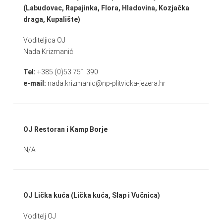
(Labudovac, Rapajinka, Flora, Hladovina, Kozjačka
draga, Kupalište)
Voditeljica OJ
Nada Krizmanić
Tel:
+385 (0)53 751 390
e-mail:
nada.krizmanic@np-plitvicka-jezera.hr
OJ Restoran i Kamp Borje
N/A
OJ Lička kuća (Lička kuća, Slap i Vučnica)
Voditelj OJ