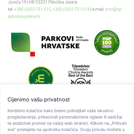
Jovića 19 | HR 53231 Plitvička Jezera
tel:
+385 (0)53 751 015
,
+385 (0)53 751 014
| e-mail:
info@np-
plitvicka-jezera.hr
Cijenimo vašu privatnost
Koristimo kolačiće kako bismo poboljšali vaše iskustvo
pregledavanja, prikazivali personalizirane oglase ili sadržaj
te analizirali promet na našoj web stranici. Klikom na „Prihvati
sve” pristajete na upotrebu kolačića. Svoju privolu možete u