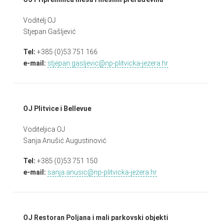
Voditelj OJ
Stjepan Gašljević
Tel:
+385 (0)53 751 166
e-mail:
stjepan.gasljevic@np-plitvicka-jezera.hr
OJ Plitvice i Bellevue
Voditeljica OJ
Sanja Anušić Augustinović
Tel:
+385 (0)53 751 150
e-mail:
sanja.anusic@np-plitvicka-jezera.hr
OJ Restoran Poljana i mali parkovski objekti