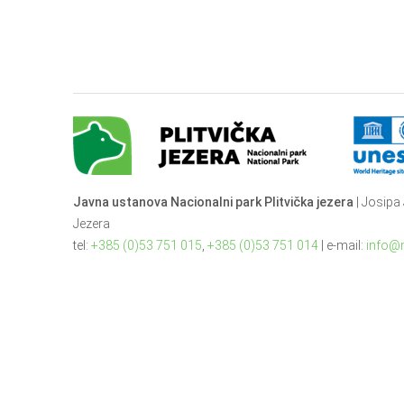
Javna ustanova Nacionalni park Plitvička jezera
| Josipa 
Jezera
tel:
+385 (0)53 751 015
,
+385 (0)53 751 014
| e-mail:
info@n