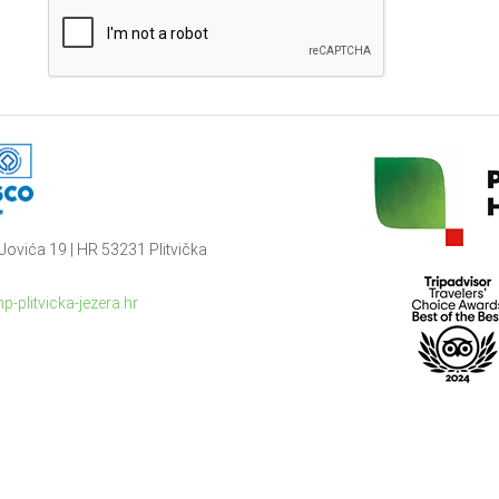
Jovića 19 | HR 53231 Plitvička
p-plitvicka-jezera.hr