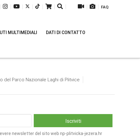
|
|
|
|
|
|
|
|
|
FAQ
TI MULTIMEDIALI
DATI DI CONTATTO
io del Parco Nazionale Laghi di Plitvice
cevere newsletter del sito web np-plitvicka-jezera.hr