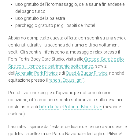
uso gratuito dell’idromassaggio, della sauna finlandese e
del bagno turco
uso gratuito della palestra
parcheggio gratuito per gli ospiti dell’hotel
Abbiamo completato questa offerta con sconti su una serie di
contenuti attrattivi, a seconda del numero di pernottamenti
scelti. Gli sconti si riferiscono a: massaggio relax presso il
Fors Fortis Body Care Studio, visita alle
Grotte di Barać e allo
Speleon – centro del patrimonio sotterraneo
, servizi
dell’
Adrenalin Park Plitvice
e di
Quad & Buggy Plitvice
, nonché
equitazione presso il
ranch „Equus Igni“
.
Per tutti voi che scegliete l’opzione pernottamento con
colazione, offriamo uno sconto sul pranzo o sulla cena nei
nostri ristoranti
Lička kuća
e
Poljana - Black River
(bevande
escluse).
Lasciatevi ispirare dall’estate: dedicate del tempo a voi stessi e
godetevi la bellezza del Parco Nazionale dei Laghi di Plitvice!