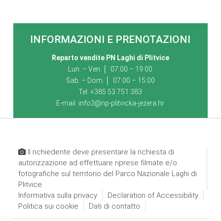
INFORMAZIONI E PRENOTAZIONI
Reparto vendite PN Laghi di Plitvice
Lun. – Ven. │ 07:00 – 19:00
Sab. – Dom. │ 07:00 – 15:00
Tel: +385 53 751 383
E-mail:
info3@np-plitvicka-jezera.hr
Il richiedente deve presentare la richiesta di
autorizzazione ad effettuare riprese filmate e/o
fotografiche sul territorio del Parco Nazionale Laghi di
Plitvice
Informativa sulla privacy
Declaration of Accessibility
Politica sui cookie
Dati di contatto