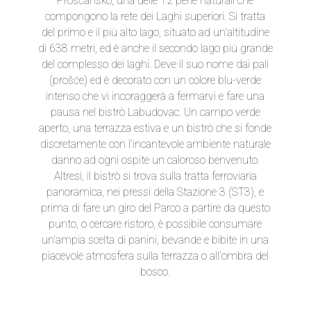
Prošćansko, una delle 12 perle naturali che
compongono la rete dei Laghi superiori. Si tratta
del primo e il più alto lago, situato ad un'altitudine
di 638 metri, ed è anche il secondo lago più grande
del complesso dei laghi. Deve il suo nome dai pali
(prošće) ed è decorato con un colore blu-verde
intenso che vi incoraggerà a fermarvi e fare una
pausa nel bistrò Labudovac. Un campo verde
aperto, una terrazza estiva e un bistrò che si fonde
discretamente con l'incantevole ambiente naturale
danno ad ogni ospite un caloroso benvenuto.
Altresì, il bistrò si trova sulla tratta ferroviaria
panoramica, nei pressi della Stazione 3 (ST3), e
prima di fare un giro del Parco a partire da questo
punto, o cercare ristoro, è possibile consumare
un'ampia scelta di panini, bevande e bibite in una
piacevole atmosfera sulla terrazza o all'ombra del
bosco.