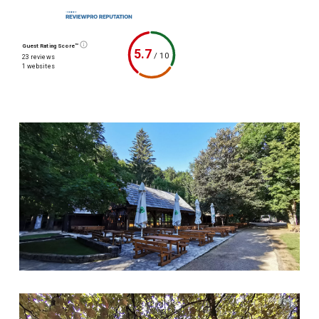
Guest Rating Score™
5.7
/
10
23 reviews
1 websites