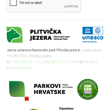
Javna ustanova Nacionalni park Plitvička jezera
| Josipa Jovića
19 | HR 53231 Plitvička Jezera
tel:
+385 (0)53 751 015
,
+385 (0)53 751 014
| e-mail:
info@np-
plitvicka-jezera.hr