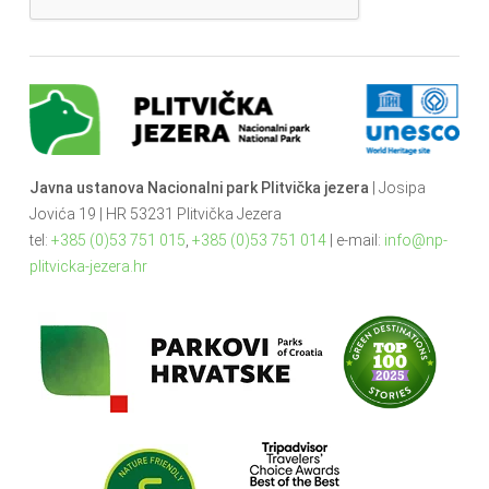
Javna ustanova Nacionalni park Plitvička jezera
| Josipa
Jovića 19 | HR 53231 Plitvička Jezera
tel:
+385 (0)53 751 015
,
+385 (0)53 751 014
| e-mail:
info@np-
plitvicka-jezera.hr