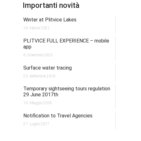
Importanti novità
Winter at Plitvice Lakes
16. Marzo 2021.
PLITVICE FULL EXPERIENCE – mobile
app
6. Dicembre 2020.
Surface water tracing
23. Settembre 2019.
Temporary sightseeing tours regulation
29 June 2017th
10. Maggio 2018.
Notification to Travel Agencies
27. Luglio 2017.