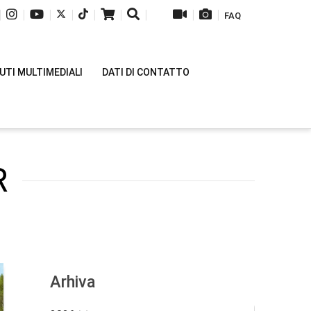
|
|
|
|
|
|
|
|
|
FAQ
TI MULTIMEDIALI
DATI DI CONTATTO
R
Arhiva