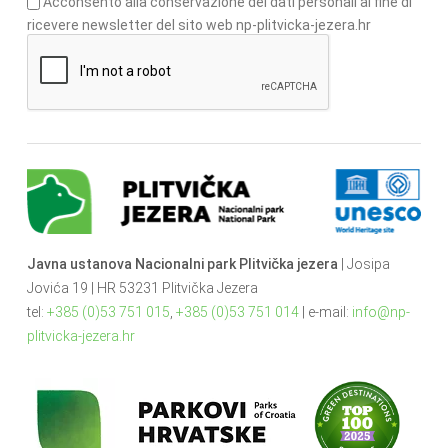
Acconsento alla conservazione dei dati personali al fine di
ricevere newsletter del sito web np-plitvicka-jezera.hr
Javna ustanova Nacionalni park Plitvička jezera
| Josipa
Jovića 19 | HR 53231 Plitvička Jezera
tel:
+385 (0)53 751 015
,
+385 (0)53 751 014
| e-mail:
info@np-
plitvicka-jezera.hr