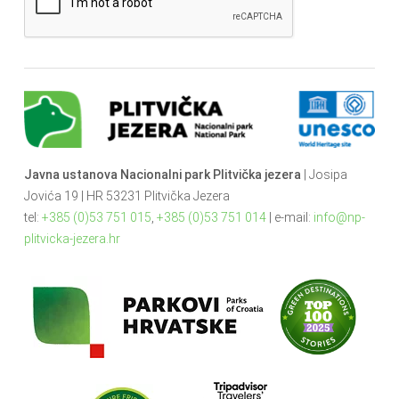
Javna ustanova Nacionalni park Plitvička jezera
| Josipa
Jovića 19 | HR 53231 Plitvička Jezera
tel:
+385 (0)53 751 015
,
+385 (0)53 751 014
| e-mail:
info@np-
plitvicka-jezera.hr