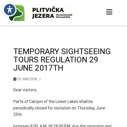
TEMPORARY SIGHTSEEING
TOURS REGULATION 29
JUNE 2017TH
10. MAI 2018.
Dear visitors,
Parts of Canyon of the Lower Lakes shall be
periodically closed for visitation on Thursday, June
29th
between 8.00 A.M. till 18.00 P.M. due the removing and