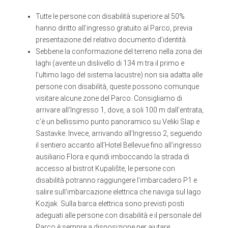
Tutte le persone con disabilità superiore al 50%
hanno diritto all’ingresso gratuito al Parco, previa
presentazione del relativo documento d’identità.
Sebbene la conformazione del terreno nella zona dei
laghi (avente un dislivello di 134 m tra il primo e
l’ultimo lago del sistema lacustre) non sia adatta alle
persone con disabilità, queste possono comunque
visitare alcune zone del Parco. Consigliamo di
arrivare all’Ingresso 1, dove, a soli 100 m dall’entrata,
c’è un bellissimo punto panoramico su Veliki Slap e
Sastavke. Invece, arrivando all’Ingresso 2, seguendo
il sentiero accanto all’Hotel Bellevue fino all’ingresso
ausiliario Flora e quindi imboccando la strada di
accesso al bistrot Kupalište, le persone con
disabilità potranno raggiungere l’imbarcadero P1 e
salire sull’imbarcazione elettrica che naviga sul lago
Kozjak Sulla barca elettrica sono previsti posti
adeguati alle persone con disabilità e il personale del
Parco è sempre a disposizione per aiutare