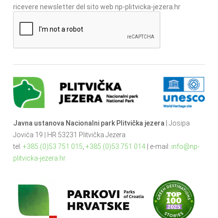
ricevere newsletter del sito web np-plitvicka-jezera.hr
Javna ustanova Nacionalni park Plitvička jezera
| Josipa
Jovića 19 | HR 53231 Plitvička Jezera
tel:
+385 (0)53 751 015
,
+385 (0)53 751 014
| e-mail:
info@np-
plitvicka-jezera.hr