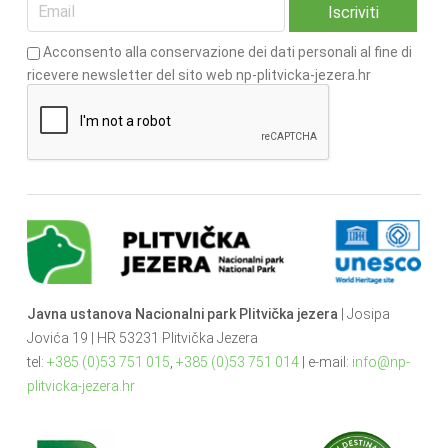
Acconsento alla conservazione dei dati personali al fine di
ricevere newsletter del sito web np-plitvicka-jezera.hr
Javna ustanova Nacionalni park Plitvička jezera
| Josipa
Jovića 19 | HR 53231 Plitvička Jezera
tel:
+385 (0)53 751 015
,
+385 (0)53 751 014
| e-mail:
info@np-
plitvicka-jezera.hr