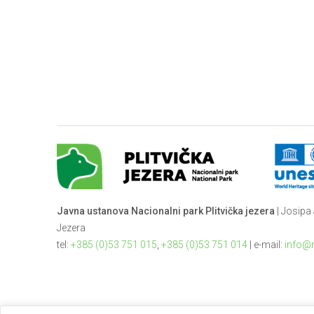
Javna ustanova Nacionalni park Plitvička jezera
| Josipa 
Jezera
tel:
+385 (0)53 751 015
,
+385 (0)53 751 014
| e-mail:
info@n