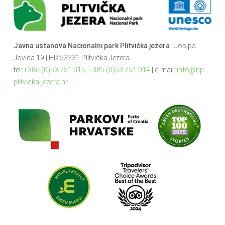
Javna ustanova Nacionalni park Plitvička jezera
| Josipa
Jovića 19 | HR 53231 Plitvička Jezera
tel:
+385 (0)53 751 015
,
+385 (0)53 751 014
| e-mail:
info@np-
plitvicka-jezera.hr