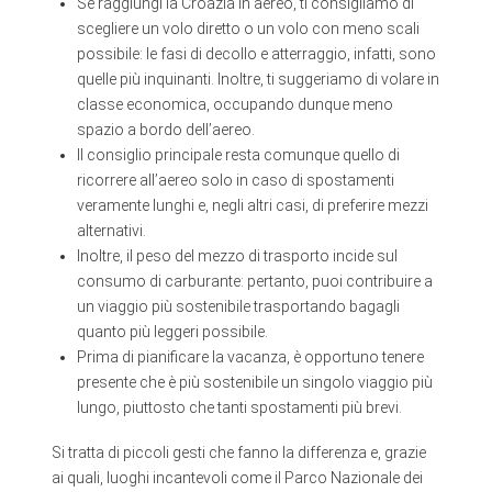
Se raggiungi la Croazia in aereo, ti consigliamo di
scegliere un volo diretto o un volo con meno scali
possibile: le fasi di decollo e atterraggio, infatti, sono
quelle più inquinanti. Inoltre, ti suggeriamo di volare in
classe economica, occupando dunque meno
spazio a bordo dell’aereo.
Il consiglio principale resta comunque quello di
ricorrere all’aereo solo in caso di spostamenti
veramente lunghi e, negli altri casi, di preferire mezzi
alternativi.
Inoltre, il peso del mezzo di trasporto incide sul
consumo di carburante: pertanto, puoi contribuire a
un viaggio più sostenibile trasportando bagagli
quanto più leggeri possibile.
Prima di pianificare la vacanza, è opportuno tenere
presente che è più sostenibile un singolo viaggio più
lungo, piuttosto che tanti spostamenti più brevi.
Si tratta di piccoli gesti che fanno la differenza e, grazie
ai quali, luoghi incantevoli come il Parco Nazionale dei