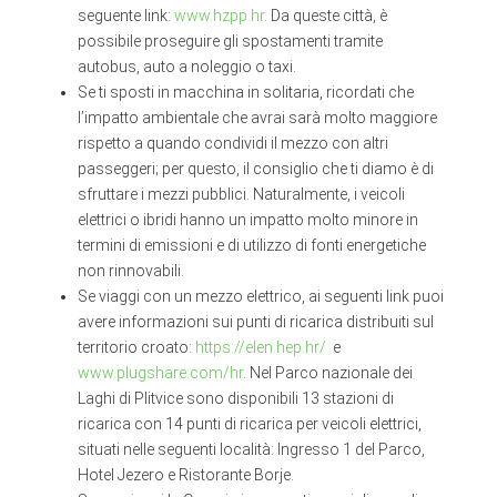
seguente link:
www.hzpp.hr
. Da queste città, è
possibile proseguire gli spostamenti tramite
autobus, auto a noleggio o taxi.
Se ti sposti in macchina in solitaria, ricordati che
l’impatto ambientale che avrai sarà molto maggiore
rispetto a quando condividi il mezzo con altri
passeggeri; per questo, il consiglio che ti diamo è di
sfruttare i mezzi pubblici. Naturalmente, i veicoli
elettrici o ibridi hanno un impatto molto minore in
termini di emissioni e di utilizzo di fonti energetiche
non rinnovabili.
Se viaggi con un mezzo elettrico, ai seguenti link puoi
avere informazioni sui punti di ricarica distribuiti sul
territorio croato:
https://elen.hep.hr/
e
www.plugshare.com/hr
. Nel Parco nazionale dei
Laghi di Plitvice sono disponibili 13 stazioni di
ricarica con 14 punti di ricarica per veicoli elettrici,
situati nelle seguenti località: Ingresso 1 del Parco,
Hotel Jezero e Ristorante Borje.