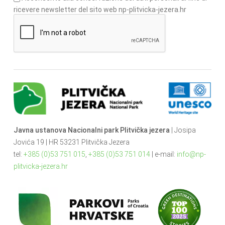
ricevere newsletter del sito web np-plitvicka-jezera.hr
Javna ustanova Nacionalni park Plitvička jezera
| Josipa
Jovića 19 | HR 53231 Plitvička Jezera
tel:
+385 (0)53 751 015
,
+385 (0)53 751 014
| e-mail:
info@np-
plitvicka-jezera.hr