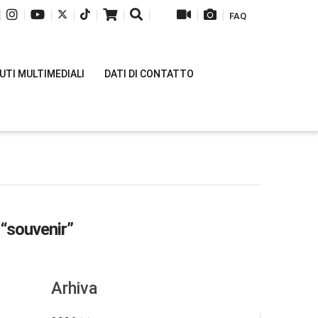
|
|
|
|
|
|
|
|
|
FAQ
TI MULTIMEDIALI
DATI DI CONTATTO
s
“souvenir”
Arhiva