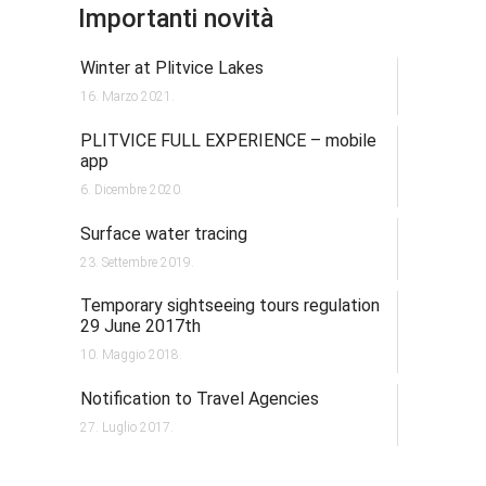
Importanti novità
Winter at Plitvice Lakes
16. Marzo 2021.
PLITVICE FULL EXPERIENCE – mobile
app
6. Dicembre 2020.
Surface water tracing
23. Settembre 2019.
Temporary sightseeing tours regulation
29 June 2017th
10. Maggio 2018.
Notification to Travel Agencies
27. Luglio 2017.