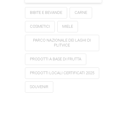
BIBITE E BEVANDE
CARNE
COSMETICI
MIELE
PARCO NAZIONALE DEI LAGHI DI
PLITVICE
PRODOTTI A BASE DI FRUTTA
PRODOTTI LOCALI CERTIFICATI 2025
SOUVENIR