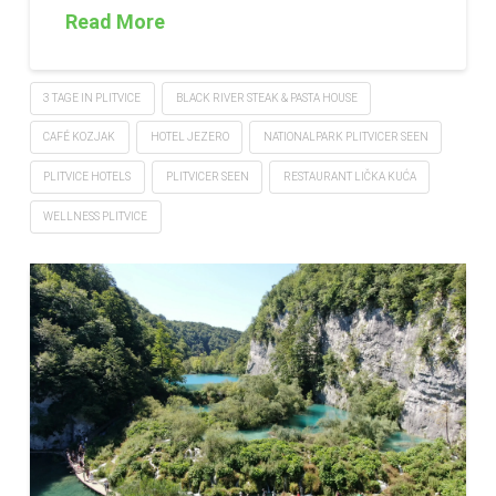
Read More
3 TAGE IN PLITVICE
BLACK RIVER STEAK & PASTA HOUSE
CAFÉ KOZJAK
HOTEL JEZERO
NATIONALPARK PLITVICER SEEN
PLITVICE HOTELS
PLITVICER SEEN
RESTAURANT LIČKA KUĆA
WELLNESS PLITVICE