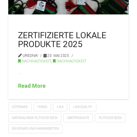
ZERTIFIZIERTE LOKALE
PRODUKTE 2025
UREDNIK
20. MAI 2025.
NACHHALTIGKEIT
,
NACHHALTIGKEIT
…
Read More
GETRÄNKE
HONIG
LIKA
LIKA QUALITY
NATIONALPARK PLITVICER SEEN
OBSTPRODUKTE
PLITVICER SEEN
SOUVENIRS UND HANDARBEITEN