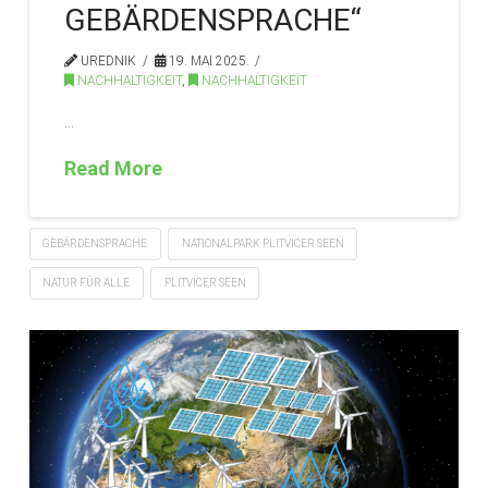
GEBÄRDENSPRACHE“
UREDNIK
19. MAI 2025.
NACHHALTIGKEIT
,
NACHHALTIGKEIT
…
Read More
GEBÄRDENSPRACHE
NATIONALPARK PLITVICER SEEN
NATUR FÜR ALLE
PLITVICER SEEN