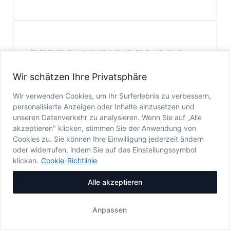
BERECHNUNG DES CO2-
FUSSABDRUCKS
Wir schätzen Ihre Privatsphäre
UREDNIK
31. JANUAR 2025.
NACHHALTIGKEIT
Wir verwenden Cookies, um Ihr Surferlebnis zu verbessern,
personalisierte Anzeigen oder Inhalte einzusetzen und
…
unseren Datenverkehr zu analysieren. Wenn Sie auf „Alle
akzeptieren" klicken, stimmen Sie der Anwendung von
Read More
Cookies zu. Sie können Ihre Einwilligung jederzeit ändern
oder widerrufen, indem Sie auf das Einstellungssymbol
klicken.
Cookie-Richtlinie
CO2-FUSSABDRUCKS
KLIMA
Alle akzeptieren
Anpassen