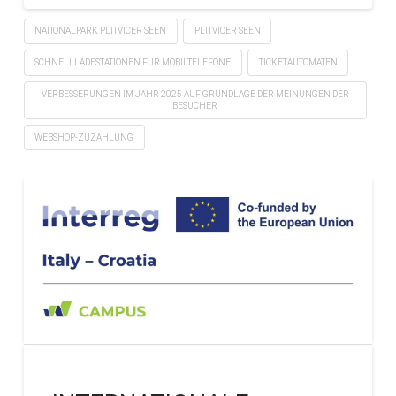
NATIONALPARK PLITVICER SEEN
PLITVICER SEEN
SCHNELLLADESTATIONEN FÜR MOBILTELEFONE
TICKETAUTOMATEN
VERBESSERUNGEN IM JAHR 2025 AUF GRUNDLAGE DER MEINUNGEN DER
BESUCHER
WEBSHOP-ZUZAHLUNG