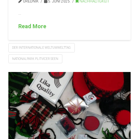
UREDNIK
5. JUNI 2025.
NACHHALTIGKEIT
…
Read More
DER INTERNATIONALE WELTUMWELTTAG
NATIONALPARK PLITVICER SEEN