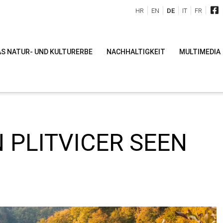
HR
EN
DE
IT
FR
S NATUR- UND KULTURERBE
NACHHALTIGKEIT
MULTIMEDIA
 PLITVICER SEEN