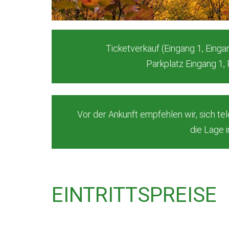
Ticketverkauf (Eingang 1, Einga
Parkplatz Eingang 1, 
Vor der Ankunft empfehlen wir, sich t
die Lage 
EINTRITTSPREISE