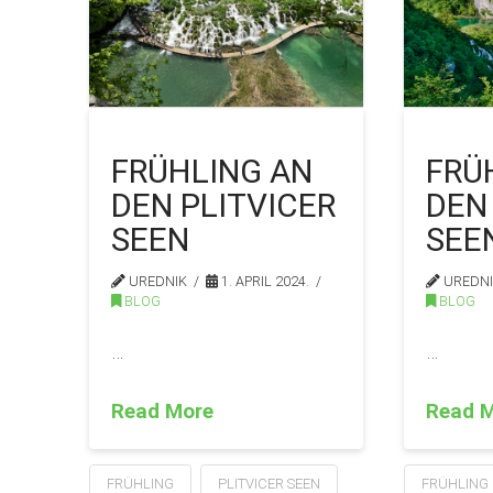
FRÜ
FRÜHLING AN
DEN
DEN PLITVICER
SEE
SEEN
UREDN
UREDNIK
1. APRIL 2024.
BLOG
BLOG
…
…
Read 
Read More
FRÜHLING
FRÜHLING
PLITVICER SEEN