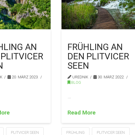
FRÜHLING AN
HLING AN
DEN PLITVICER
 PLITVICER
SEEN
N
UREDNIK
30. MÄRZ 2022.
IK
20. MÄRZ 2023.
BLOG
…
Read More
More
FRÜHLING
PLITVICER SEEN
PLITVICER SEEN