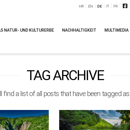
HR
EN
DE
IT
FR
S NATUR- UND KULTURERBE
NACHHALTIGKEIT
MULTIMEDIA
TAG ARCHIVE
l find a list of all posts that have been tagged a