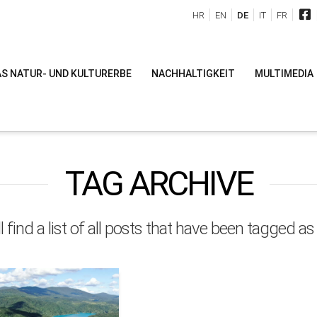
HR
EN
DE
IT
FR
S NATUR- UND KULTURERBE
NACHHALTIGKEIT
MULTIMEDIA
TAG ARCHIVE
l find a list of all posts that have been tagged a