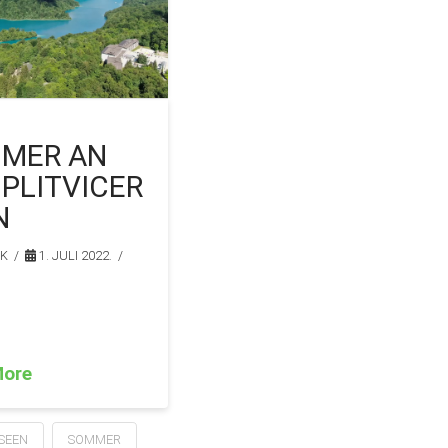
MER AN
 PLITVICER
N
IK
1. JULI 2022.
More
 SEEN
SOMMER