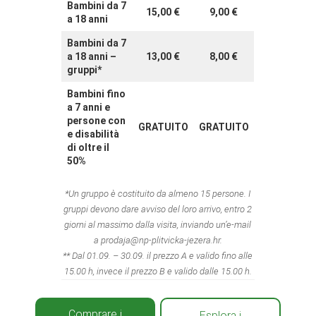
Bambini da 7
15,00 €
9,00
€
a 18 anni
Bambini da 7
a 18 anni –
13,00 €
8,00 €
gruppi*
Bambini fino
a 7 anni e
persone con
GRATUITO
GRATUITO
e disabilità
di oltre il
50%
*Un gruppo è costituito da almeno 15 persone. I
gruppi devono dare avviso del loro arrivo, entro 2
giorni al massimo dalla visita, inviando un’e-mail
a prodaja@np-plitvicka-jezera.hr.
** Dal 01.09. – 30.09. il prezzo A e valido fino alle
15.00 h, invece il prezzo B e valido dalle 15.00 h.
Comprare i
Esplora i