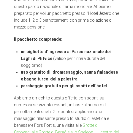
questo parco nazionale di fama mondiale. Abbiamo
preparato per voi un pacchetto presso l’Hotel Jezero che
include 1, 2 o 3 pernottamenti con prima colazione o
mezza pensione.
Il pacchetto comprende:
un biglietto d’ingresso al Parco nazionale dei
Laghi di Plitvice
(valido per l’intera durata del
soggiorno)
uso gratuito di idromassaggio, sauna finlandese
e bagno turco
,
della palestra
parcheggio gratuito per gli ospiti dell’hotel
Abbiamo arricchito questa offerta con sconti su
numerosi servizi interessanti, in base al numero di
pernottamenti scelti. Gli sconti si applicano a: un
massaggio rilassante presso lo studio di estetica e
benessere Fors Fortis, una visita alle
Grotte di
Cerovac
,
alle Grotte di Barać e allo Speleon – il centro del