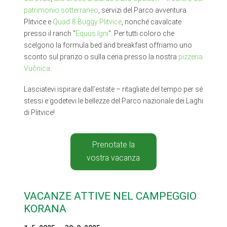
patrimonio sotterraneo
, servizi del Parco avventura
Plitvice e
Quad & Buggy Plitvice
, nonché cavalcate
presso il ranch “
Equus Igni
“. Per tutti coloro che
scelgono la formula bed and breakfast offriamo uno
sconto sul pranzo o sulla cena presso la nostra
pizzeria
Vučnica
.
Lasciatevi ispirare dall’estate – ritagliate del tempo per sé
stessi e godetevi le bellezze del Parco nazionale dei Laghi
di Plitvice!
Prenotate la
vostra vacanza
VACANZE ATTIVE NEL CAMPEGGIO
KORANA