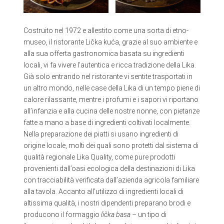
Costruito nel 1972 e allestito come una sorta di etno-
museo, il ristorante Lička kuća, grazie al suo ambiente e
alla sua offerta gastronomica basata su ingredienti
locali, vi fa vivere l’autentica e ricca tradizione della Lika.
Già solo entrando nel ristorante vi sentite trasportati in
un altro mondo, nelle case della Lika di un tempo piene di
calore rilassante, mentre i profumi e i sapori vi riportano
all’infanzia e alla cucina delle nostre nonne, con pietanze
fatte a mano a base di ingredienti coltivati localmente.
Nella preparazione dei piatti si usano ingredienti di
origine locale, molti dei quali sono protetti dal sistema di
qualità regionale Lika Quality, come pure prodotti
provenienti dall’oasi ecologica della destinazioni di Lika
con tracciabilità verificata dall’azienda agricola familiare
alla tavola. Accanto all’utilizzo di ingredienti locali di
altissima qualità, i nostri dipendenti preparano brodi e
producono il formaggio
lička basa –
un tipo di