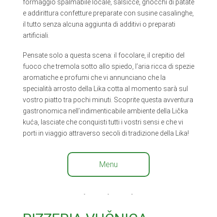
formaggio spalmabile locale, salsicce, gnocchi di patate
e addirittura confetture preparate con susine casalinghe,
il tutto senza alcuna aggiunta di additivi o preparati
artificiali.
Pensate solo a questa scena: il focolare, il crepitio del
fuoco che tremola sotto allo spiedo, l’aria ricca di spezie
aromatiche e profumi che vi annunciano che la
specialità arrosto della Lika cotta al momento sarà sul
vostro piatto tra pochi minuti. Scoprite questa avventura
gastronomica nell’indimenticabile ambiente della Lička
kuća, lasciate che conquisti tutti i vostri sensi e che vi
porti in viaggio attraverso secoli di tradizione della Lika!
Menu