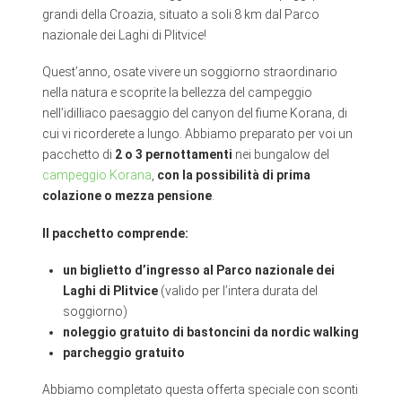
grandi della Croazia, situato a soli 8 km dal Parco
nazionale dei Laghi di Plitvice!
Quest’anno, osate vivere un soggiorno straordinario
nella natura e scoprite la bellezza del campeggio
nell’idilliaco paesaggio del canyon del fiume Korana, di
cui vi ricorderete a lungo. Abbiamo preparato per voi un
pacchetto di
2 o 3 pernottamenti
nei bungalow del
campeggio Korana
,
con la possibilità di prima
colazione o mezza pensione
.
Il pacchetto comprende:
un biglietto d’ingresso al Parco nazionale dei
Laghi di Plitvice
(valido per l’intera durata del
soggiorno)
noleggio gratuito di bastoncini da nordic walking
parcheggio gratuito
Abbiamo completato questa offerta speciale con sconti