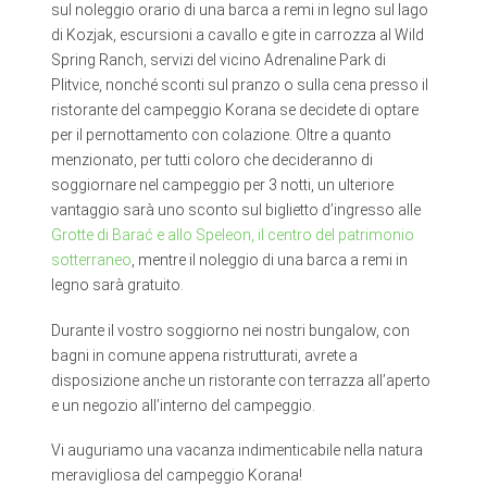
sul noleggio orario di una barca a remi in legno sul lago
di Kozjak, escursioni a cavallo e gite in carrozza al Wild
Spring Ranch, servizi del vicino Adrenaline Park di
Plitvice, nonché sconti sul pranzo o sulla cena presso il
ristorante del campeggio Korana se decidete di optare
per il pernottamento con colazione. Oltre a quanto
menzionato, per tutti coloro che decideranno di
soggiornare nel campeggio per 3 notti, un ulteriore
vantaggio sarà uno sconto sul biglietto d’ingresso alle
Grotte di Barać e allo Speleon, il centro del patrimonio
sotterraneo
, mentre il noleggio di una barca a remi in
legno sarà gratuito.
Durante il vostro soggiorno nei nostri bungalow, con
bagni in comune appena ristrutturati, avrete a
disposizione anche un ristorante con terrazza all’aperto
e un negozio all’interno del campeggio.
Vi auguriamo una vacanza indimenticabile nella natura
meravigliosa del campeggio Korana!