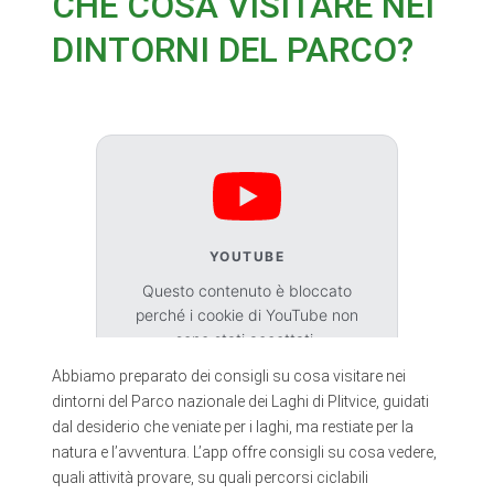
CHE COSA VISITARE NEI
DINTORNI DEL PARCO?
YOUTUBE
Questo contenuto è bloccato
perché i cookie di YouTube non
sono stati accettati.
Abbiamo preparato dei consigli su cosa visitare nei
Accetta i cookie
dintorni del Parco nazionale dei Laghi di Plitvice, guidati
dal desiderio che veniate per i laghi, ma restiate per la
natura e l’avventura. L’app offre consigli su cosa vedere,
quali attività provare, su quali percorsi ciclabili