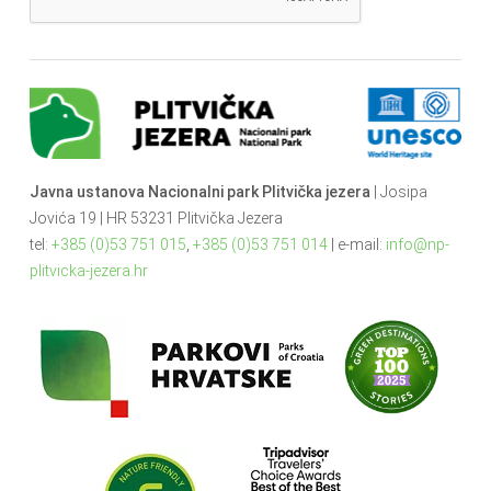
Javna ustanova Nacionalni park Plitvička jezera
| Josipa
Jovića 19 | HR 53231 Plitvička Jezera
tel:
+385 (0)53 751 015
,
+385 (0)53 751 014
| e-mail:
info@np-
plitvicka-jezera.hr