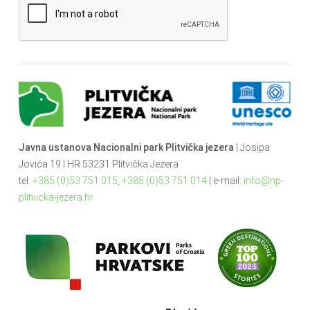
Javna ustanova Nacionalni park Plitvička jezera
| Josipa
Jovića 19 | HR 53231 Plitvička Jezera
tel:
+385 (0)53 751 015
,
+385 (0)53 751 014
| e-mail:
info@np-
plitvicka-jezera.hr