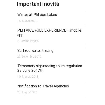
Importanti novità
Winter at Plitvice Lakes
16. Marzo 2021.
PLITVICE FULL EXPERIENCE – mobile
app
6. Dicembre 2020.
Surface water tracing
23. Settembre 2019.
Temporary sightseeing tours regulation
29 June 2017th
10. Maggio 2018.
Notification to Travel Agencies
27. Luglio 2017.