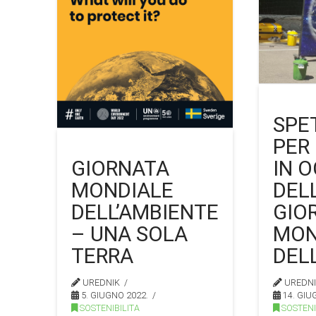
SPE
PER
IN 
GIORNATA
DEL
MONDIALE
GIO
DELL’AMBIENTE
MON
– UNA SOLA
DEL
TERRA
UREDN
UREDNIK
14. GIU
5. GIUGNO 2022.
SOSTENI
SOSTENIBILITA