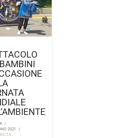
TTACOLO
 BAMBINI
OCCASIONE
LA
RNATA
DIALE
L’AMBIENTE
IK
GNO 2021.
BILITA