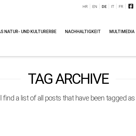
HR
EN
DE
IT
FR
S NATUR- UND KULTURERBE
NACHHALTIGKEIT
MULTIMEDIA
TAG ARCHIVE
l find a list of all posts that have been tagged a