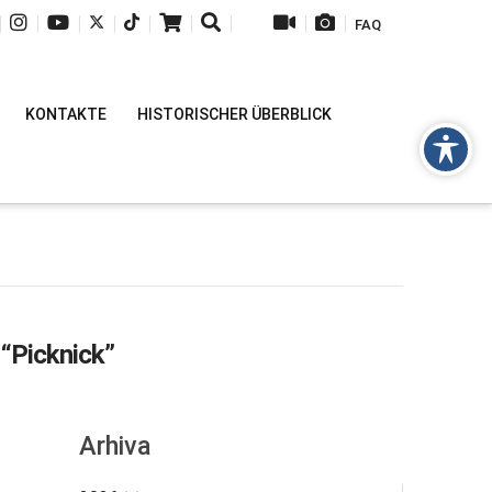
|
|
|
|
|
|
|
|
|
FAQ
KONTAKTE
HISTORISCHER ÜBERBLICK
s
“Picknick”
Arhiva