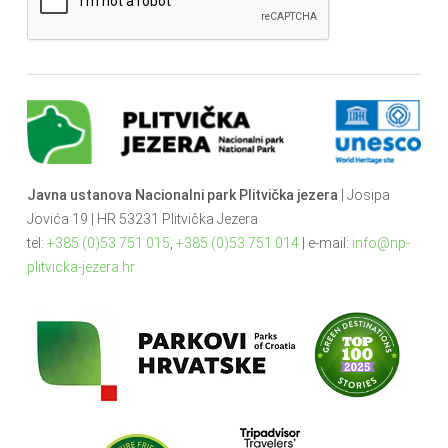
Javna ustanova Nacionalni park Plitvička jezera
| Josipa
Jovića 19 | HR 53231 Plitvička Jezera
tel:
+385 (0)53 751 015
,
+385 (0)53 751 014
| e-mail:
info@np-
plitvicka-jezera.hr