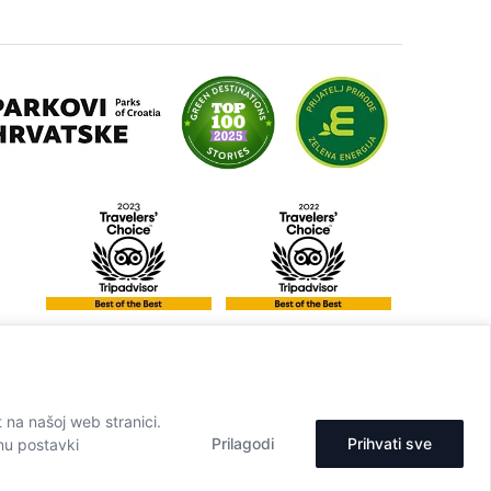
t na našoj web stranici.
Prilagodi
Prihvati sve
onu postavki