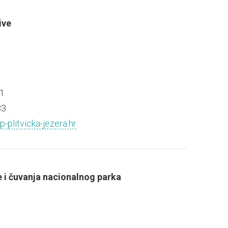
ive
1
33
plitvicka-jezera.hr
e i čuvanja nacionalnog parka