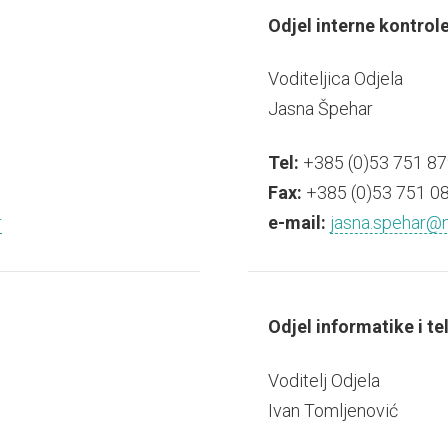
Odjel interne kontrol
Voditeljica Odjela
Jasna Špehar
Tel:
+385 (0)53 751 87
Fax:
+385 (0)53 751 0
r
e-mail:
jasna.spehar@np
Odjel informatike i t
Voditelj Odjela
Ivan Tomljenović