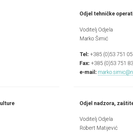
Odjel tehničke operat
Voditelj Odjela
Marko Šimić
Tel:
+385 (0)53 751 05
Fax:
+385 (0)53 751 8
e-mail:
marko.simic@np-
kulture
Odjel nadzora, zaštit
Voditelj Odjela
Robert Matijević