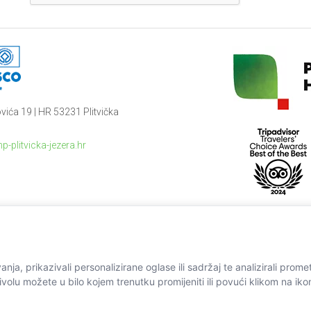
vića 19 | HR 53231 Plitvička
p-plitvicka-jezera.hr
ja, prikazivali personalizirane oglase ili sadržaj te analizirali prome
ivolu možete u bilo kojem trenutku promijeniti ili povući klikom na ik