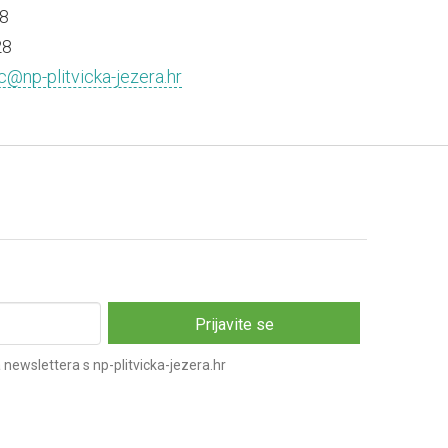
8
28
c@np-plitvicka-jezera.hr
newslettera s np-plitvicka-jezera.hr