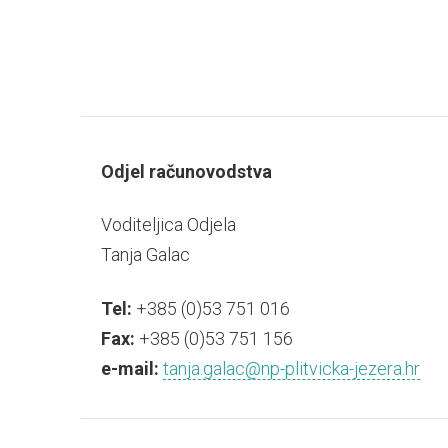
Odjel računovodstva
Voditeljica Odjela
Tanja Galac
Tel:
+385 (0)53 751 016
Fax:
+385 (0)53 751 156
e-mail:
tanja.galac@np-plitvicka-jezera.hr