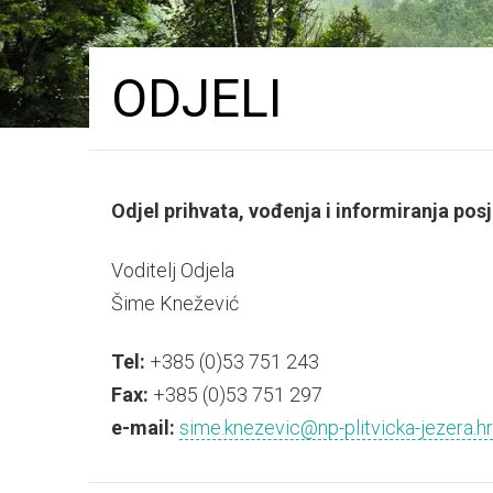
ODJELI
Odjel prihvata, vođenja i informiranja posj
Voditelj Odjela
Šime Knežević
Tel:
+385 (0)53 751 243
Fax:
+385 (0)53 751 297
e-mail:
sime.knezevic@np-plitvicka-jezera.hr