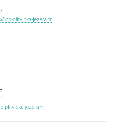
7
c@np-plitvicka-jezera.hr
8
41
p-plitvicka-jezera.hr