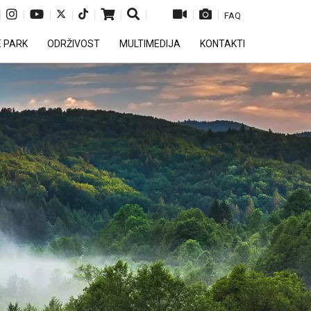
|
|
|
|
|
|
|
|
|
FAQ
E PARK
ODRŽIVOST
MULTIMEDIJA
KONTAKTI