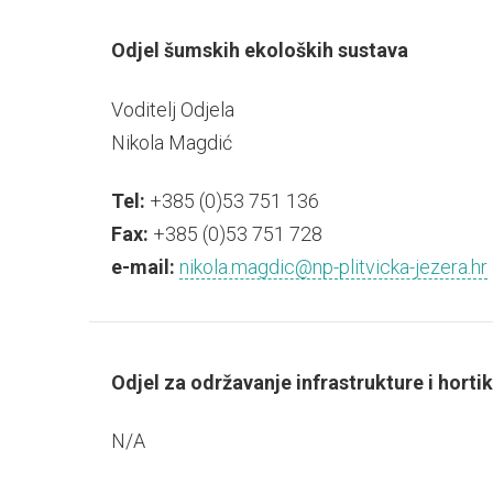
Odjel šumskih ekoloških sustava
Voditelj Odjela
Nikola Magdić
Tel:
+385 (0)53 751 136
Fax:
+385 (0)53 751 728
e-mail:
nikola.magdic@np-plitvicka-jezera.hr
Odjel za održavanje infrastrukture i horti
N/A