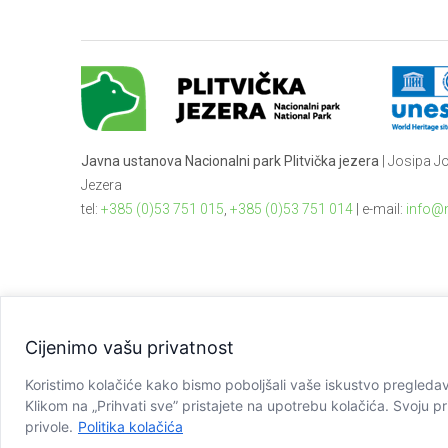
Javna ustanova Nacionalni park Plitvička jezera
| Josipa Jo
Jezera
tel:
+385 (0)53 751 015
,
+385 (0)53 751 014
| e-mail:
info@n
Cijenimo vašu privatnost
Koristimo kolačiće kako bismo poboljšali vaše iskustvo pregledavan
Klikom na „Prihvati sve” pristajete na upotrebu kolačića. Svoju pr
Copyright © JU NP Plitvička jezera, 2025.
privole.
Politika kolačića