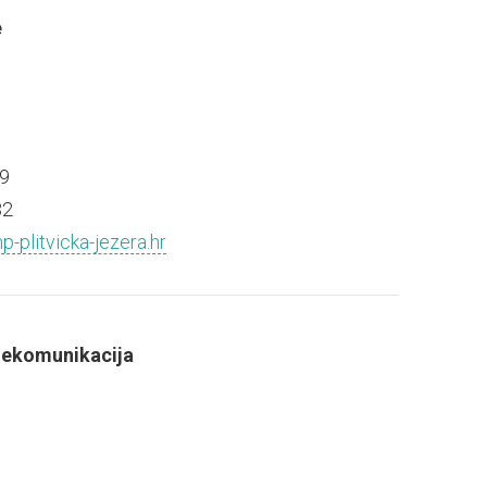
e
9
82
-plitvicka-jezera.hr
elekomunikacija