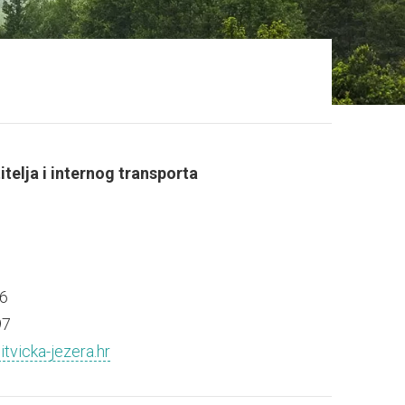
itelja i internog transporta
6
97
tvicka-jezera.hr