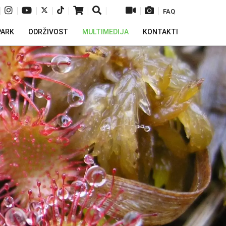
|
|
|
|
|
|
|
|
|
FAQ
PARK
ODRŽIVOST
MULTIMEDIJA
KONTAKTI