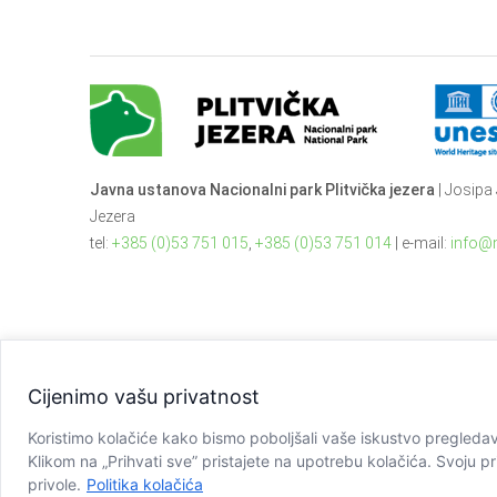
Javna ustanova Nacionalni park Plitvička jezera
| Josipa 
Jezera
tel:
+385 (0)53 751 015
,
+385 (0)53 751 014
| e-mail:
info@n
Cijenimo vašu privatnost
Koristimo kolačiće kako bismo poboljšali vaše iskustvo pregledavan
Klikom na „Prihvati sve” pristajete na upotrebu kolačića. Svoju pr
Copyright © JU NP Plitvička jezera, 2025.
privole.
Politika kolačića