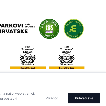
t na našoj web stranici.
Prilagodi
Prihvati sve
onu postavki