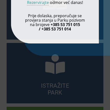
Rezervirajte
odmor već danas!
Prije dolaska, preporučuje se
provjera stanja u Parku pozivom
PRAVILA
na brojeve
+385 53 751 015
PONAŠANJA
/ +385 53 751 014
ISTRAŽITE
PARK