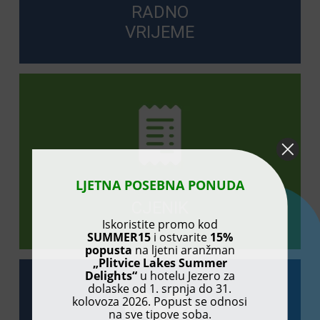
RADNO
VRIJEME
LJETNA POSEBNA PONUDA
CJENIK
Iskoristite promo kod
SUMMER15
i ostvarite
15%
popusta
na ljetni aranžman
„Plitvice Lakes Summer
Delights“
u hotelu Jezero za
dolaske od 1. srpnja do 31.
kolovoza 2026. Popust se odnosi
na sve tipove soba.