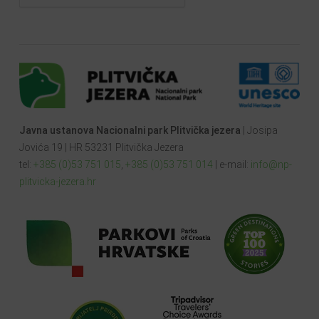
Javna ustanova Nacionalni park Plitvička jezera
| Josipa
Jovića 19 | HR 53231 Plitvička Jezera
tel:
+385 (0)53 751 015
,
+385 (0)53 751 014
| e-mail:
info@np-
plitvicka-jezera.hr