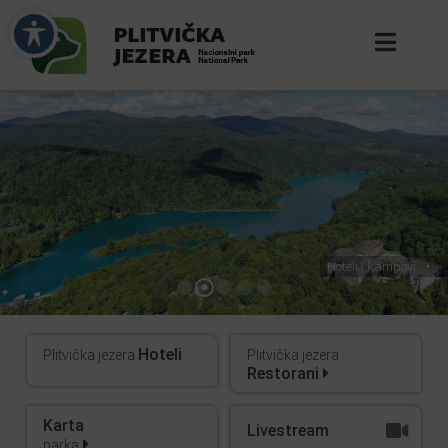
Hoteli i kampovi
Hoteli
Plitvička jezera
Plitvička jezera
Restorani
Karta
Livestream
parka