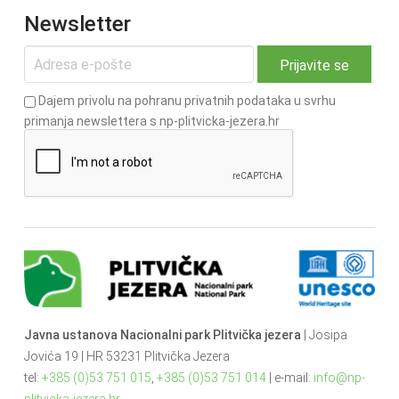
Newsletter
Dajem privolu na pohranu privatnih podataka u svrhu
primanja newslettera s np-plitvicka-jezera.hr
Javna ustanova Nacionalni park Plitvička jezera
| Josipa
Jovića 19 | HR 53231 Plitvička Jezera
tel:
+385 (0)53 751 015
,
+385 (0)53 751 014
| e-mail:
info@np-
plitvicka-jezera.hr