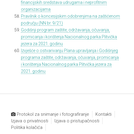
financijskih sredstava udrugama i neprofitnim
organizacijama
Pravilnik o koncesijskim
odobrenjima na zaštićenom
području (NN br. 9/21)
Godišnji program zaštite, održavanja, očuvanja,
promicanja i korištenja Nacionalnog parka Plitvička
jezera za 2021. godinu
Izvješće o ostvarivanju Plana upravljanja i Godišnjeg
programa zaštite, održavanja, očuvanja, promicanja
i korištenja Nacionalnog parka Plitvička jezera za
2021. godinu
Protokol za snimanje i fotografiranje
Kontakti
Izjava o privatnosti
Izjava o pristupačnosti
Politika kolačića