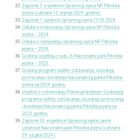
Zapisnik 3. e-sjednice Upravnog vijeća NP Plitvička
jezera (održane 12. srpnja 2024. godine)
Zapisnik 1. sjednice Upravnog vijeća 10.05.2024.
Odluka o imenovanju Upravnog vijeća NP Plitvička
jezera – 2024.
Odluka o razrješenju Upravnog vijeća NP Plitvička
jezera – 2024.
Godišnji izvještaj o radu JU Nacionalni park Plitvička
jezera – 2023.
Godišnji program zaštite, održavanja, očuvanja,
promicanja i korištenja Nacionalnog parka Plitvička
jezera za 2024. godinu
Izvješće o ostvarivanju Plana upravljanja i Godišnjeg
programa zaštite, održavanja, očuvanja, promicanja
i korištenja Nacionalnog parka Plitvička jezera za
2023. godinu
Zapisnik 55. e-sjednice Upravnog vijeća Javne
ustanove Nacionalni park Plitvička jezera (održane
29. ožujka 2024.)