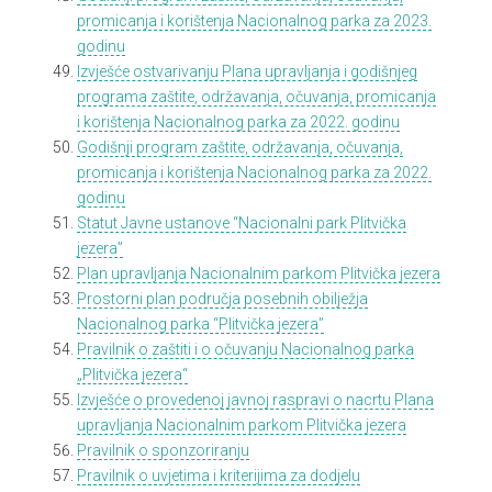
promicanja i korištenja Nacionalnog parka za 2023.
godinu
Izvješće ostvarivanju Plana upravljanja i godišnjeg
programa zaštite,
održavanja, očuvanja, promicanja
i korištenja Nacionalnog parka za 2022. godinu
Godišnji program zaštite, održavanja, očuvanja,
promicanja i korištenja Nacionalnog parka za 2022.
godinu
Statut Javne ustanove “Nacionalni park Plitvička
jezera”
Plan upravljanja Nacionalnim parkom Plitvička jezera
Prostorni plan područja posebnih obilježja
Nacionalnog parka “Plitvička jezera”
Pravilnik o zaštiti i o očuvanju Nacionalnog parka
„Plitvička jezera“
Izvješće o provedenoj javnoj raspravi o nacrtu Plana
upravljanja Nacionalnim parkom Plitvička jezera
Pravilnik o sponzoriranju
Pravilnik o uvjetima i kriterijima za dodjelu