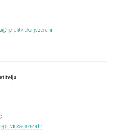
a@np-plitvicka-jezera.hr
titelja
2
-plitvicka-jezera.hr