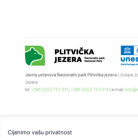
Javna ustanova Nacionalni park Plitvička jezera
| Josipa Jo
Jezera
tel:
+385 (0)53 751 015
,
+385 (0)53 751 014
| e-mail:
info@n
Cijenimo vašu privatnost