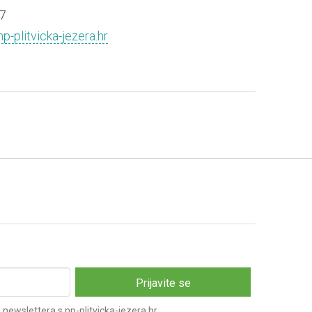
7
p-plitvicka-jezera.hr
newslettera s np-plitvicka-jezera.hr