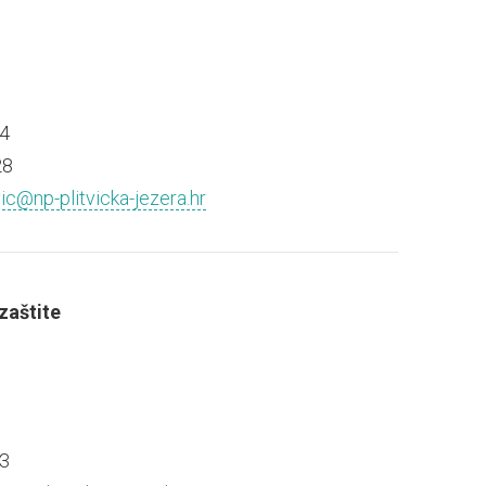
4
28
vic@np-plitvicka-jezera.hr
zaštite
3