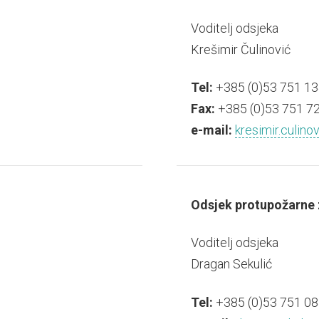
Voditelj odsjeka
Krešimir Čulinović
Tel:
+385 (0)53 751 13
Fax:
+385 (0)53 751 7
e-mail:
kresimir.culino
Odsjek protupožarne 
Voditelj odsjeka
Dragan Sekulić
Tel:
+385 (0)53 751 08