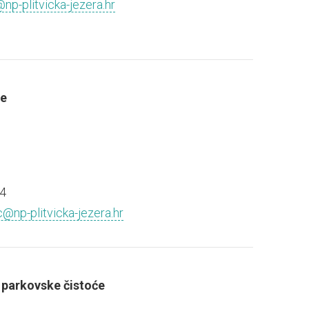
np-plitvicka-jezera.hr
ne
4
c@np-plitvicka-jezera.hr
 parkovske čistoće