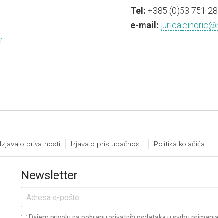
Tel:
+385 (0)53 751 28
e-mail:
jurica.cindric@n
r
Izjava o privatnosti
Izjava o pristupačnosti
Politika kolačića
Newsletter
Dajem privolu na pohranu privatnih podataka u svrhu primanja 