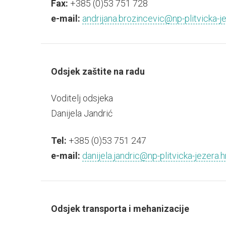
Fax:
+385 (0)53 751 728
e-mail:
andrijana.brozincevic@np-plitvicka-je
Odsjek zaštite na radu
Voditelj odsjeka
Danijela Jandrić
Tel:
+385 (0)53 751 247
e-mail:
danijela.jandric@np-plitvicka-jezera.h
Odsjek transporta i mehanizacije