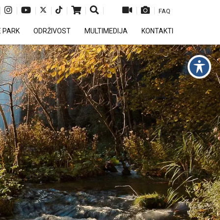
|
|
|
|
|
|
|
|
|
FAQ
E PARK
ODRŽIVOST
MULTIMEDIJA
KONTAKTI