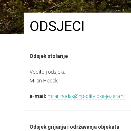
ODSJECI
Odsjek stolarije
Voditelj odsjeka
Milan Hodak
e-mail:
milan.hodak@np-plitvicka-jezera.hr
Odsjek grijanja i održavanja objekata