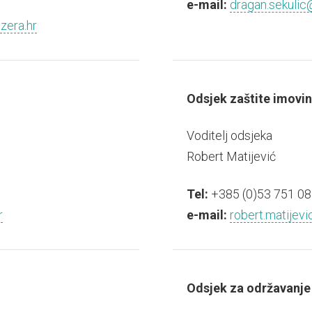
e-mail:
dragan.sekulic@
zera.hr
Odsjek zaštite imovi
Voditelj odsjeka
Robert Matijević
Tel:
+385 (0)53 751 08
r
e-mail:
robert.matijevi
Odsjek za održavanje