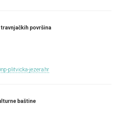
travnjačkih površina
p-plitvicka-jezera.hr
lturne baštine