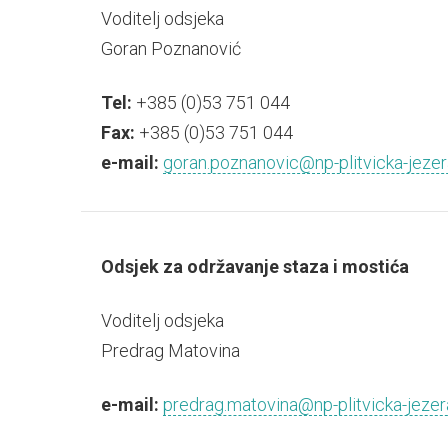
Voditelj odsjeka
Goran Poznanović
Tel:
+385 (0)53 751 044
Fax:
+385 (0)53 751 044
e-mail:
goran.poznanovic@np-plitvicka-jezer
Odsjek za održavanje staza i mostića
Voditelj odsjeka
Predrag Matovina
e-mail:
predrag.matovina@np-plitvicka-jezer