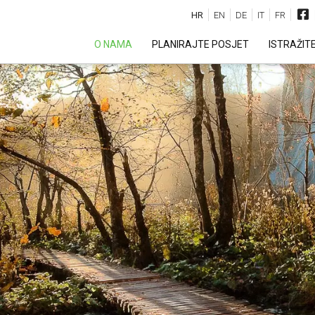
HR
EN
DE
IT
FR
O NAMA
PLANIRAJTE POSJET
ISTRAŽIT