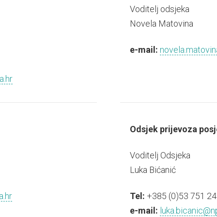
Voditelj odsjeka
Novela Matovina
e-mail:
novela.matovin
a.hr
Odsjek prijevoza posje
Voditelj Odsjeka
Luka Bićanić
a.hr
Tel:
+385 (0)53 751 24
e-mail:
luka.bicanic@np