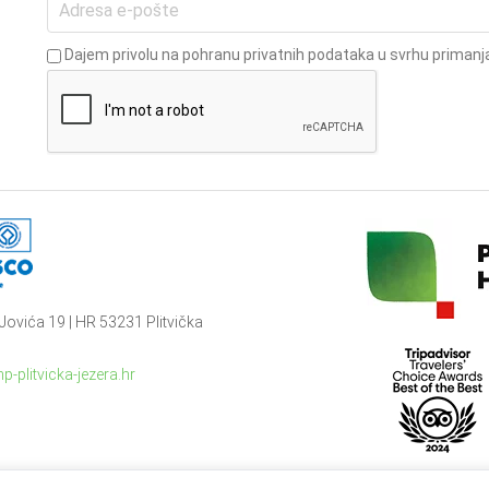
Dajem privolu na pohranu privatnih podataka u svrhu primanja
Jovića 19 | HR 53231 Plitvička
p-plitvicka-jezera.hr