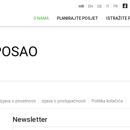
HR
EN
DE
IT
FR
O NAMA
PLANIRAJTE POSJET
ISTRAŽITE 
POSAO
Izjava o privatnosti
Izjava o pristupačnosti
Politika kolačića
Newsletter