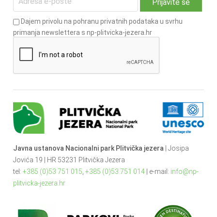
Dajem privolu na pohranu privatnih podataka u svrhu
primanja newslettera s np-plitvicka-jezera.hr
Javna ustanova Nacionalni park Plitvička jezera
| Josipa
Jovića 19 | HR 53231 Plitvička Jezera
tel:
+385 (0)53 751 015
,
+385 (0)53 751 014
| e-mail:
info@np-
plitvicka-jezera.hr