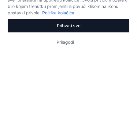
bilo kojem trenutku promijeniti ili povući klikom na ikonu
postavki privole.
Politika kolačića
Prihvati sve
Prilagodi
ZATVORENO OD 1. 11. 2024.
U hotelu Plitvice nalazi se
à la carte
restoran
Plitvice
, kapaciteta 160 sjedećih mjesta.