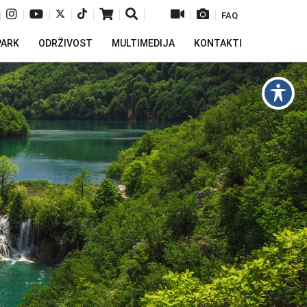
|
|
|
|
|
|
|
|
|
FAQ
PARK
ODRŽIVOST
MULTIMEDIJA
KONTAKTI