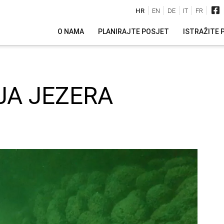
HR
EN
DE
IT
FR
O NAMA
PLANIRAJTE POSJET
ISTRAŽITE 
JA JEZERA