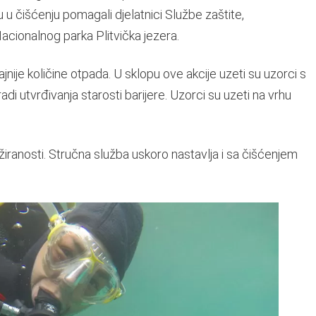
u u čišćenju pomagali djelatnici Službe zaštite,
Nacionalnog parka Plitvička jezera.
nije količine otpada. U sklopu ove akcije uzeti su uzorci s
di utvrđivanja starosti barijere. Uzorci su uzeti na vrhu
iranosti. Stručna služba uskoro nastavlja i sa čišćenjem