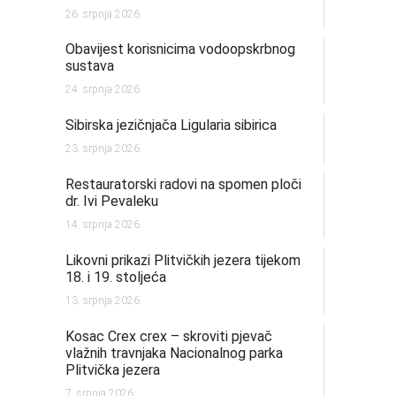
26. srpnja 2026.
Obavijest korisnicima vodoopskrbnog
sustava
24. srpnja 2026.
Sibirska jezičnjača Ligularia sibirica
23. srpnja 2026.
Restauratorski radovi na spomen ploči
dr. Ivi Pevaleku
14. srpnja 2026.
Likovni prikazi Plitvičkih jezera tijekom
18. i 19. stoljeća
13. srpnja 2026.
Kosac Crex crex – skroviti pjevač
vlažnih travnjaka Nacionalnog parka
Plitvička jezera
7. srpnja 2026.