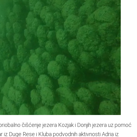
riobalno čišćenje jezera Kozjak i Donjih jezera uz pomoć
 iz Duge Rese i Kluba podvodnih aktivnosti Adria iz