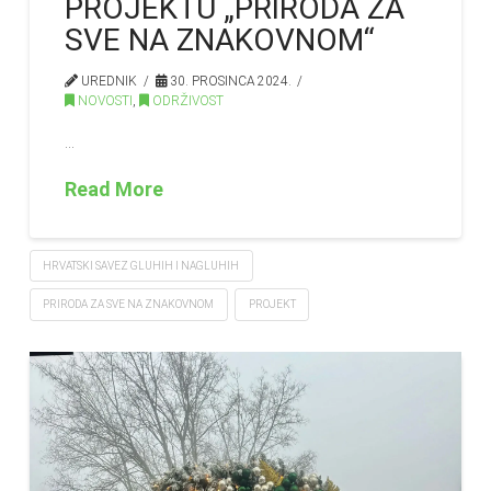
PROJEKTU „PRIRODA ZA
SVE NA ZNAKOVNOM“
UREDNIK
30. PROSINCA 2024.
NOVOSTI
,
ODRŽIVOST
…
Read More
HRVATSKI SAVEZ GLUHIH I NAGLUHIH
PRIRODA ZA SVE NA ZNAKOVNOM
PROJEKT