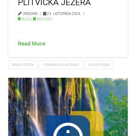
PLITVIČKA JEZERA
UREDNIK
23. LISTOPADA 2024.
BLOG
,
NOVOSTI
…
Read More
DONJA JEZERA
HOMMAGE MILKI TRNINI
MILKA TRNINA