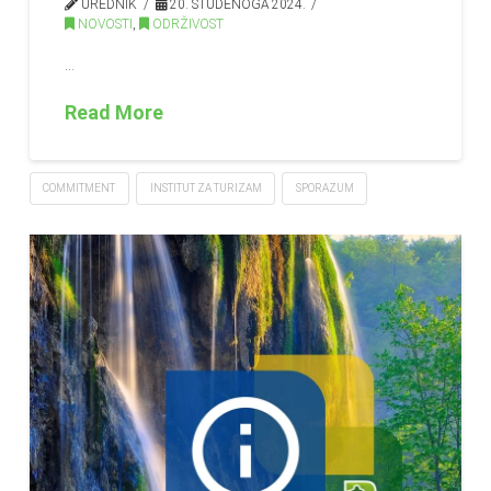
UREDNIK
20. STUDENOGA 2024.
NOVOSTI
,
ODRŽIVOST
…
Read More
COMMITMENT
INSTITUT ZA TURIZAM
SPORAZUM