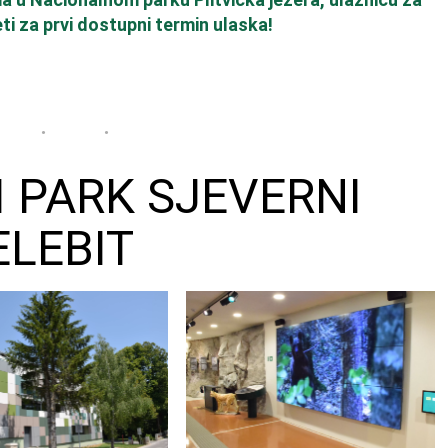
i za prvi dostupni termin ulaska!
 PARK SJEVERNI
ELEBIT