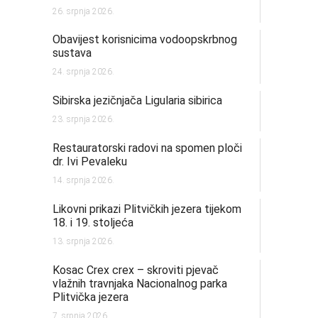
26. srpnja 2026.
Obavijest korisnicima vodoopskrbnog
sustava
24. srpnja 2026.
Sibirska jezičnjača Ligularia sibirica
23. srpnja 2026.
Restauratorski radovi na spomen ploči
dr. Ivi Pevaleku
14. srpnja 2026.
Likovni prikazi Plitvičkih jezera tijekom
18. i 19. stoljeća
13. srpnja 2026.
Kosac Crex crex – skroviti pjevač
vlažnih travnjaka Nacionalnog parka
Plitvička jezera
7. srpnja 2026.