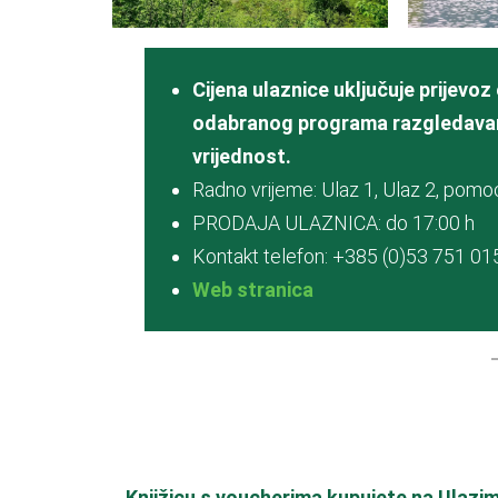
Cijena ulaznice uključuje
prijevoz
odabranog programa razgledavanja
vrijednost.
Radno vrijeme: Ulaz 1, Ulaz 2, pomoć
PRODAJA ULAZNICA: do 17:00 h
Kontakt telefon: +385 (0)53 751 01
Web stranica
Knjižicu s voucherima kupujete na Ulazim