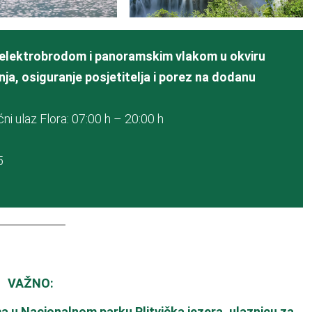
 elektrobrodom i panoramskim vlakom u okviru
, osiguranje posjetitelja i porez na dodanu
ni ulaz Flora: 07:00 h – 20:00 h
5
VAŽNO:
a u Nacionalnom parku Plitvička jezera, ulaznicu za