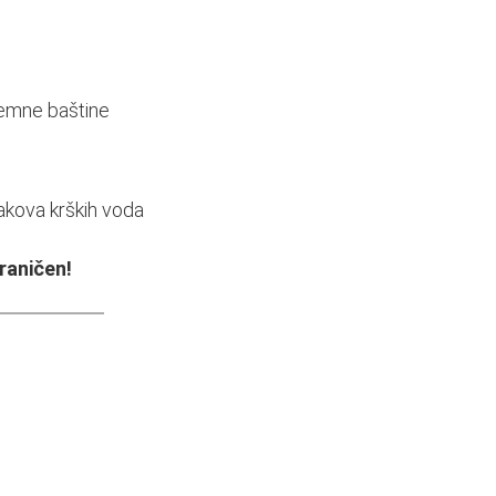
emne baštine
rakova krških voda
raničen!