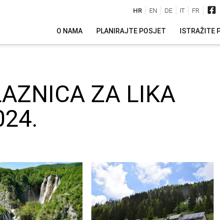
HR
EN
DE
IT
FR
O NAMA
PLANIRAJTE POSJET
ISTRAŽITE 
AZNICA ZA LIKA
024.