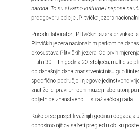
naroda. To su stvarno kulturne i napose naučne
predgovoru edicije „Plitvička jezera nacionalni 
Prirodni laboratorij Plitvičkih jezera privukao j
Plitvičkih jezera nacionalnim parkom pa dana
ekosustava Plitvičkih jezera. Od prvih mjerenj
– tih i 30 – tih godina 20. stoljeća, multidiscipl
do današnjih dana znanstvenici nisu gubili int
specifično područje i njegove jedinstvene vrije
znatiželje, pravi prirodni muzej i laboratorij, 
obljetnice znanstveno – istraživačkog rada.
Kako bi se prisjetili važnijih godina i događaj
donosimo njihov sažeti pregled u obliku poste