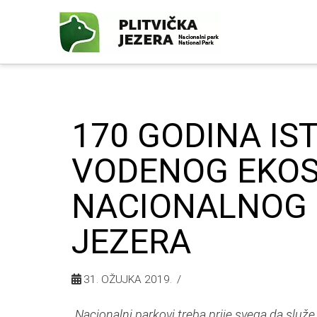
170 GODINA IS
VODENOG EKO
NACIONALNOG 
JEZERA
31. OŽUJKA 2019.
„Nacionalni parkovi treba prije svega da sl