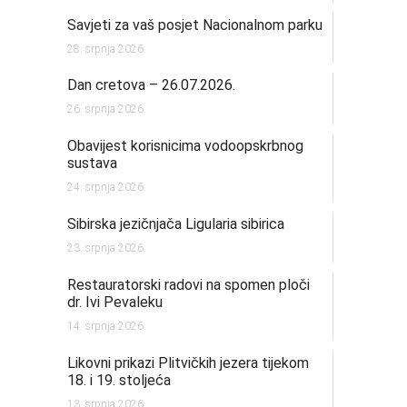
Savjeti za vaš posjet Nacionalnom parku
28. srpnja 2026.
Dan cretova – 26.07.2026.
26. srpnja 2026.
Obavijest korisnicima vodoopskrbnog
sustava
24. srpnja 2026.
Sibirska jezičnjača Ligularia sibirica
23. srpnja 2026.
Restauratorski radovi na spomen ploči
dr. Ivi Pevaleku
14. srpnja 2026.
Likovni prikazi Plitvičkih jezera tijekom
18. i 19. stoljeća
13. srpnja 2026.