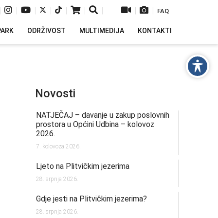
|
|
|
|
|
|
|
|
|
FAQ
PARK
ODRŽIVOST
MULTIMEDIJA
KONTAKTI
Novosti
NATJEČAJ – davanje u zakup poslovnih
prostora u Općini Udbina – kolovoz
2026.
7. kolovoza 2026.
Ljeto na Plitvičkim jezerima
28. srpnja 2026.
Gdje jesti na Plitvičkim jezerima?
28. srpnja 2026.