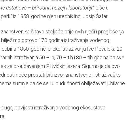
 ustanove – prirodni muzeji i laboratoriji“
, piše u
park“ iz 1958. godine njen urednik ing. Josip Šafar.
e znanstvenike čitavo stoljeće prije ovih riječi i proglašenja
s bilježimo gotovo 170 godina istraživanja vodenog
a dubina 1850. godine, preko istraživanja Ive Pevaleka 20
inarnih istraživanja 50 – ih, 70 – tih i 80 – tih godina pa sve
eres za proučavanjem Plitvičkih jezera. Sigurno je da ovo
dnosti neće prestati biti izvor znanstvene i istraživačke
pa nema sumnje da će se i u budućnosti obilježavati jubilarne
a u dugoj povijesti istraživanja vodenog ekosustava
ra.