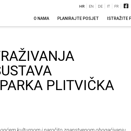
HR
EN
DE
IT
FR
O NAMA
PLANIRAJTE POSJET
ISTRAŽITE 
TRAŽIVANJA
SUSTAVA
PARKA PLITVIČKA
uže općem kulturnom i naročito znanstvenom obogaćivanju