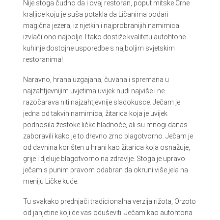
Nije stoga čudno da i ovaj restoran, poput mitske Crne
kraljice koju je suša potakla da Ličanima podari
magična jezera, iz rijetkih i najprobranijih namirnica
izvlači ono najbolje. I tako dostiže kvalitetu autohtone
kuhinje dostojne usporedbe s najboljim svjetskim
restoranima!
Naravno, hrana uzgajana, čuvana i spremana u
najzahtjevnijim uvjetima uvijek nudi najviše i ne
razočarava niti najzahtjevnije sladokusce. Ječam je
jedna od takvih namirnica, žitarica koja je uvijek
podnosila žestoke ličke hladnoće, ali su mnogi danas
zaboravili kako je to drevno zrno blagotvorno. Ječam je
od davnina korišten u hrani kao žitarica koja osnažuje,
grije i djeluje blagotvorno na zdravlje. Stoga je upravo
ječam s punim pravom odabran da okruni više jela na
meniju Ličke kuće.
Tu svakako prednjači tradicionalna verzija rižota, Orzoto
od janjetine koji će vas oduševiti. Ječam kao autohtona