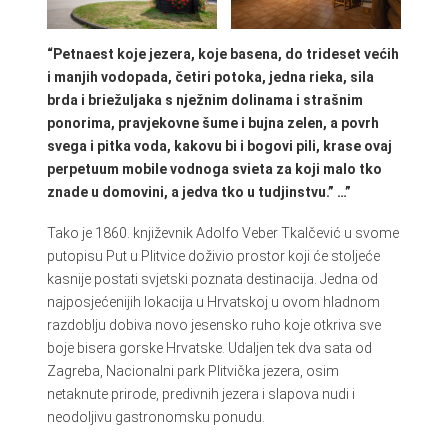
“Petnaest koje jezera, koje basena, do trideset većih
i manjih vodopada, četiri potoka, jedna rieka, sila
brda i briežuljaka s nježnim dolinama i strašnim
ponorima, pravjekovne šume i bujna zelen, a povrh
svega i pitka voda, kakovu bi i bogovi pili, krase ovaj
perpetuum mobile vodnoga svieta za koji malo tko
znade u domovini, a jedva tko u tudjinstvu.” …”
Tako je 1860. književnik Adolfo Veber Tkalčević u svome
putopisu Put u Plitvice doživio prostor koji će stoljeće
kasnije postati svjetski poznata destinacija. Jedna od
najposjećenijih lokacija u Hrvatskoj u ovom hladnom
razdoblju dobiva novo jesensko ruho koje otkriva sve
boje bisera gorske Hrvatske. Udaljen tek dva sata od
Zagreba, Nacionalni park Plitvička jezera, osim
netaknute prirode, predivnih jezera i slapova nudi i
neodoljivu gastronomsku ponudu.