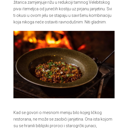
žitarica zamjenjuje rižu u redukciji tamnog Velebitskog
piva i temeljca od junećih kostiju uz pirjanu janjetinu. Svi
ti okusi u ovom jelu se stapaju u savršenu kombinaciju
koja nikoga neće ostaviti ravnodušnim. Niti gladnim.
Kad se govori o mesnom meniju bilo kojeg ličkog
restorana, ne može se zaobići janjetina. Ona ista kojom
su se hranili biblijski proroci i starogrčki junaci,