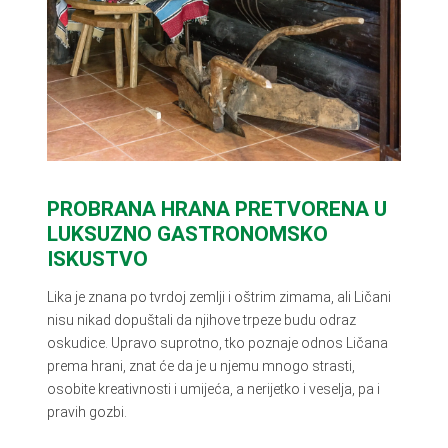
PROBRANA HRANA PRETVORENA U
LUKSUZNO GASTRONOMSKO
ISKUSTVO
Lika je znana po tvrdoj zemlji i oštrim zimama, ali Ličani
nisu nikad dopuštali da njihove trpeze budu odraz
oskudice. Upravo suprotno, tko poznaje odnos Ličana
prema hrani, znat će da je u njemu mnogo strasti,
osobite kreativnosti i umijeća, a nerijetko i veselja, pa i
pravih gozbi.