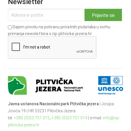
Newsletter
Dajem privolu na pohranu privatnih podataka u svrhu
primanja newslettera s np-plitvicka-jezera.hr
Javna ustanova Nacionalni park Plitvička jezera
| Josipa
Jovića 19 | HR 53231 Plitvička Jezera
tel:
+385 (0)53 751 015
,
+385 (0)53 751 014
| e-mail:
info@np-
plitvicka-jezera.hr