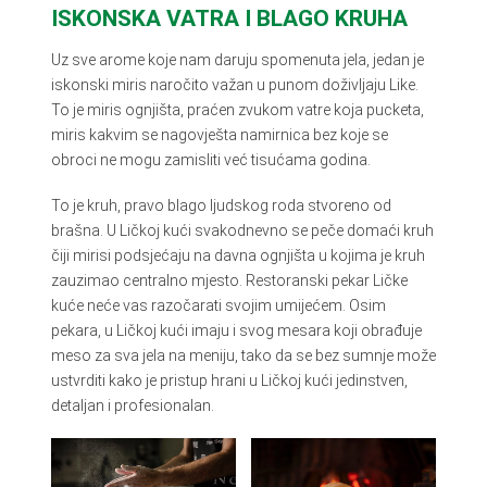
ISKONSKA VATRA I BLAGO KRUHA
Uz sve arome koje nam daruju spomenuta jela, jedan je
iskonski miris naročito važan u punom doživljaju Like.
To je miris ognjišta, praćen zvukom vatre koja pucketa,
miris kakvim se nagovješta namirnica bez koje se
obroci ne mogu zamisliti već tisućama godina.
To je kruh, pravo blago ljudskog roda stvoreno od
brašna. U Ličkoj kući svakodnevno se peče domaći kruh
čiji mirisi podsjećaju na davna ognjišta u kojima je kruh
zauzimao centralno mjesto. Restoranski pekar Ličke
kuće neće vas razočarati svojim umijećem. Osim
pekara, u Ličkoj kući imaju i svog mesara koji obrađuje
meso za sva jela na meniju, tako da se bez sumnje može
ustvrditi kako je pristup hrani u Ličkoj kući jedinstven,
detaljan i profesionalan.