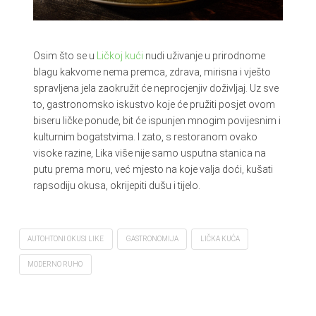
Osim što se u
Ličkoj kući
nudi uživanje u prirodnome
blagu kakvome nema premca, zdrava, mirisna i vješto
spravljena jela zaokružit će neprocjenjiv doživljaj. Uz sve
to, gastronomsko iskustvo koje će pružiti posjet ovom
biseru ličke ponude, bit će ispunjen mnogim povijesnim i
kulturnim bogatstvima. I zato, s restoranom ovako
visoke razine, Lika više nije samo usputna stanica na
putu prema moru, već mjesto na koje valja doći, kušati
rapsodiju okusa, okrijepiti dušu i tijelo.
AUTOHTONI OKUSI LIKE
GASTRONOMIJA
LIČKA KUĆA
MODERNO RUHO