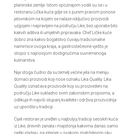
planinske zemlje. Istom spoznajom vodili su se i u
restoranu Lička kuća gdje se s punim pravom ponose
jelovnikom na kojem se nalaze isključivo proizvodi
uzgojeni i napravljeni na području Like, bez uporabe bilo
kakvih aditiva ili umjetnih pripravaka. Chef Ličke kuće
dobro zna kakvo bogatstvo čuvaju tradicionalne
namirnice ovoga kraja, a gastrostečevine vješto je
stopio s najnovijom dostignućima suvremenoga
kulinarstva.
Nije stoga čudno da su temelj većine jela na meniju
domaći proizvodi koji nose oznaku Lika Quality. Lika
Quality označava proizvode koji su proizvedeni na
području Like sukladno svim zakonskim propisima, a
odlikuje ih najviši stupanj kvalitete i održiva proizvodnja
uz uporište u tradiciji.
Cijeli restoran je uređen u najboljoj tradiciji seoskih kuća
iz Like, drevnih zanata i majstorija kakvima danas samo
rijetki vladaju, pa interijer u svakom znatiželjnom oku