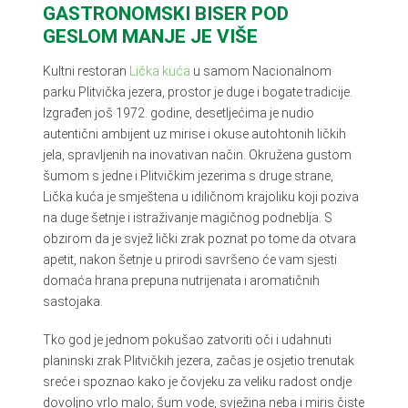
GASTRONOMSKI BISER POD
GESLOM MANJE JE VIŠE
Kultni restoran
Lička kuć
a
u samom Nacionalnom
parku Plitvička jezera, prostor je duge i bogate tradicije.
Izgrađen još 1972. godine, desetljećima je nudio
autentični ambijent uz mirise i okuse autohtonih ličkih
jela, spravljenih na inovativan način. Okružena gustom
šumom s jedne i Plitvičkim jezerima s druge strane,
Lička kuća je smještena u idiličnom krajoliku koji poziva
na duge šetnje i istraživanje magičnog podneblja. S
obzirom da je svjež lički zrak poznat po tome da otvara
apetit, nakon šetnje u prirodi savršeno će vam sjesti
domaća hrana prepuna nutrijenata i aromatičnih
sastojaka.
Tko god je jednom pokušao zatvoriti oči i udahnuti
planinski zrak Plitvičkih jezera, začas je osjetio trenutak
sreće i spoznao kako je čovjeku za veliku radost ondje
dovoljno vrlo malo; šum vode, svježina neba i miris čiste