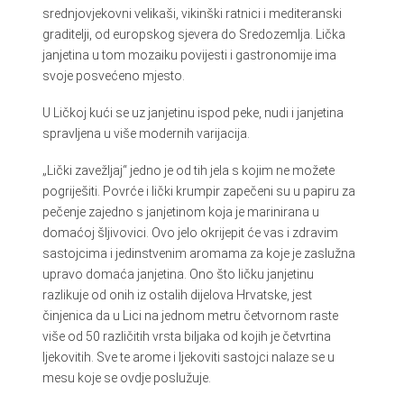
srednjovjekovni velikaši, vikinški ratnici i mediteranski
graditelji, od europskog sjevera do Sredozemlja. Lička
janjetina u tom mozaiku povijesti i gastronomije ima
svoje posvećeno mjesto.
U Ličkoj kući se uz janjetinu ispod peke, nudi i janjetina
spravljena u više modernih varijacija.
„Lički zavežljaj“ jedno je od tih jela s kojim ne možete
pogriješiti. Povrće i lički krumpir zapečeni su u papiru za
pečenje zajedno s janjetinom koja je marinirana u
domaćoj šljivovici. Ovo jelo okrijepit će vas i zdravim
sastojcima i jedinstvenim aromama za koje je zaslužna
upravo domaća janjetina. Ono što ličku janjetinu
razlikuje od onih iz ostalih dijelova Hrvatske, jest
činjenica da u Lici na jednom metru četvornom raste
više od 50 različitih vrsta biljaka od kojih je četvrtina
ljekovitih. Sve te arome i ljekoviti sastojci nalaze se u
mesu koje se ovdje poslužuje.