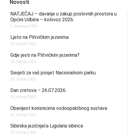
Novosti
NATJEČAJ – davanje u zakup poslovnih prostora u
Općini Udbina – kolovoz 2026.
7. kolovoza 2026.
Ljeto na Plitvičkim jezerima
28. srpnja 2026.
Gdje jesti na Plitvičkim jezerima?
28. srpnja 2026.
Savjeti za vaš posjet Nacionalnom parku
28. srpnja 2026.
Dan cretova – 26.07.2026.
26. srpnja 2026.
Obavijest korisnicima vodoopskrbnog sustava
24. srpnja 2026.
Sibirska jezičnjača Ligularia sibirica
23. srpnja 2026.