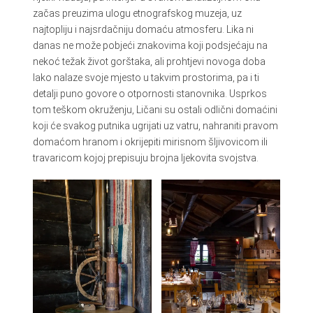
začas preuzima ulogu etnografskog muzeja, uz
najtopliju i najsrdačniju domaću atmosferu. Lika ni
danas ne može pobjeći znakovima koji podsjećaju na
nekoć težak život gorštaka, ali prohtjevi novoga doba
lako nalaze svoje mjesto u takvim prostorima, pa i ti
detalji puno govore o otpornosti stanovnika. Usprkos
tom teškom okruženju, Ličani su ostali odlični domaćini
koji će svakog putnika ugrijati uz vatru, nahraniti pravom
domaćom hranom i okrijepiti mirisnom šljivovicom ili
travaricom kojoj prepisuju brojna ljekovita svojstva.