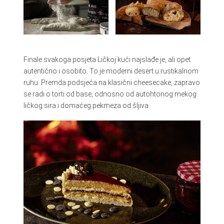
Finale svakoga posjeta Ličkoj kući najslađe je, ali opet
autentično i osobito. To je moderni desert u rustikalnom
ruhu. Premda podsjeća na klasični cheesecake, zapravo
se radi o torti od base, odnosno od autohtonog mekog
ličkog sira i domaćeg pekmeza od šljiva.