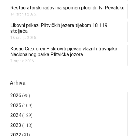
Restauratorski radovi na spomen ploči dr. Ivi Pevaleku
14. srpnja 2026.
Likovni prikazi Plitvičkih jezera tijekom 18. i 19.
stoljeća
13. srpnja 2026.
Kosac Crex crex – skroviti pjevač vlažnih travnjaka
Nacionalnog parka Plitvička jezera
7. srpnja 2026.
Arhiva
2026
(85)
2025
(109)
2024
(129)
2023
(113)
2022
(91)