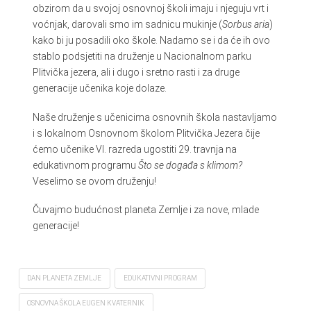
obzirom da u svojoj osnovnoj školi imaju i njeguju vrt i
voćnjak, darovali smo im sadnicu mukinje (
Sorbus aria
)
kako bi ju posadili oko škole. Nadamo se i da će ih ovo
stablo podsjetiti na druženje u Nacionalnom parku
Plitvička jezera, ali i dugo i sretno rasti i za druge
generacije učenika koje dolaze.
Naše druženje s učenicima osnovnih škola nastavljamo
i s lokalnom Osnovnom školom Plitvička Jezera čije
ćemo učenike VI. razreda ugostiti 29. travnja na
edukativnom programu
Što se događa s klimom?
Veselimo se ovom druženju!
Čuvajmo budućnost planeta Zemlje i za nove, mlade
generacije!
DAN PLANETA ZEMLJE
EDUKATIVNI PROGRAM
OSNOVNA ŠKOLA EUGEN KVATERNIK