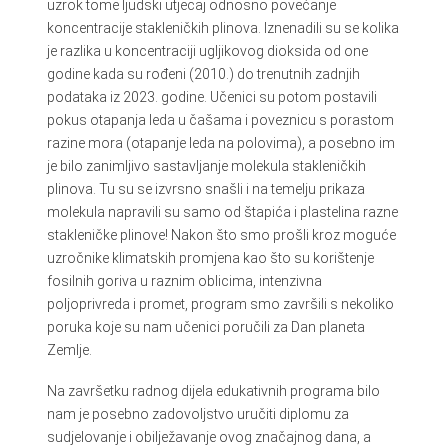
uzrok tome ljudski utjecaj odnosno povećanje
koncentracije stakleničkih plinova. Iznenadili su se kolika
je razlika u koncentraciji ugljikovog dioksida od one
godine kada su rođeni (2010.) do trenutnih zadnjih
podataka iz 2023. godine. Učenici su potom postavili
pokus otapanja leda u čašama i poveznicu s porastom
razine mora (otapanje leda na polovima), a posebno im
je bilo zanimljivo sastavljanje molekula stakleničkih
plinova. Tu su se izvrsno snašli i na temelju prikaza
molekula napravili su samo od štapića i plastelina razne
stakleničke plinove! Nakon što smo prošli kroz moguće
uzročnike klimatskih promjena kao što su korištenje
fosilnih goriva u raznim oblicima, intenzivna
poljoprivreda i promet, program smo završili s nekoliko
poruka koje su nam učenici poručili za Dan planeta
Zemlje.
Na završetku radnog dijela edukativnih programa bilo
nam je posebno zadovoljstvo uručiti diplomu za
sudjelovanje i obilježavanje ovog značajnog dana, a