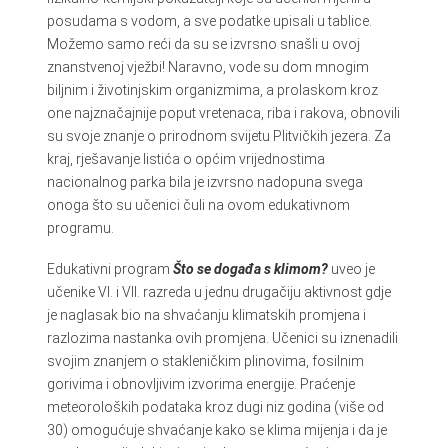
posudama s vodom, a sve podatke upisali u tablice.
Možemo samo reći da su se izvrsno snašli u ovoj
znanstvenoj vježbi! Naravno, vode su dom mnogim
biljnim i životinjskim organizmima, a prolaskom kroz
one najznačajnije poput vretenaca, riba i rakova, obnovili
su svoje znanje o prirodnom svijetu Plitvičkih jezera. Za
kraj, rješavanje listića o općim vrijednostima
nacionalnog parka bila je izvrsno nadopuna svega
onoga što su učenici čuli na ovom edukativnom
programu.
Edukativni program
Što se događa s klimom?
uveo je
učenike VI. i VII. razreda u jednu drugačiju aktivnost gdje
je naglasak bio na shvaćanju klimatskih promjena i
razlozima nastanka ovih promjena. Učenici su iznenadili
svojim znanjem o stakleničkim plinovima, fosilnim
gorivima i obnovljivim izvorima energije. Praćenje
meteoroloških podataka kroz dugi niz godina (više od
30) omogućuje shvaćanje kako se klima mijenja i da je