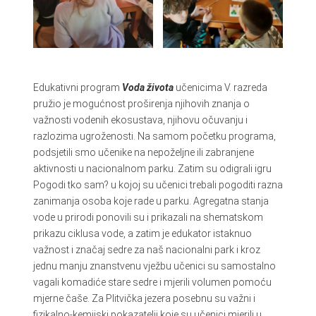
Edukativni program
Voda života
učenicima V. razreda
pružio je mogućnost proširenja njihovih znanja o
važnosti vodenih ekosustava, njihovu očuvanju i
razlozima ugroženosti. Na samom početku programa,
podsjetili smo učenike na nepoželjne ili zabranjene
aktivnosti u nacionalnom parku. Zatim su odigrali igru
Pogodi tko sam? u kojoj su učenici trebali pogoditi razna
zanimanja osoba koje rade u parku. Agregatna stanja
vode u prirodi ponovili su i prikazali na shematskom
prikazu ciklusa vode, a zatim je edukator istaknuo
važnost i značaj sedre za naš nacionalni park i kroz
jednu manju znanstvenu vježbu učenici su samostalno
vagali komadiće stare sedre i mjerili volumen pomoću
mjerne čaše. Za Plitvička jezera posebnu su važni i
fizikalno-kemijski pokazatelji koje su učenici mjerili u