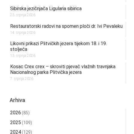
Sibirska jezičnjača Ligularia sibirica
23. srpnja 2026.
Restauratorski radovi na spomen ploči dr. Ivi Pevaleku
14. srpnja 2026.
Likovni prikazi Plitvičkih jezera tijekom 18. i 19.
stoljeća
13. srpnja 2026.
Kosac Crex crex – skroviti pjevač vlažnih travnjaka
Nacionalnog parka Plitvička jezera
7. srpnja 2026.
Arhiva
2026
(85)
2025
(109)
2024
(129)