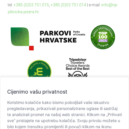
tel:
+385 (0)53 751 015
,
+385 (0)53 751 014
| e-mail:
info@np-
plitvicka-jezera.hr
Cijenimo vašu privatnost
Koristimo kolačiće kako bismo poboljšali vaše iskustvo
pregledavanja, prikazivali personalizirane oglase ili sadržaj
te analizirali promet na našoj web stranici. Klikom na „Prihvati
sve” pristajete na upotrebu kolačića. Svoju privolu možete u
bilo kojem trenutku promijeniti ili povući klikom na ikonu