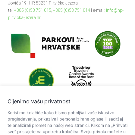
Jovića 19 | HR 53231 Plitvička Jezera
tel:
+385 (0)53 751 015
,
+385 (0)53 751 014
| e-mail:
info@np-
plitvicka-jezera.hr
Cijenimo vašu privatnost
Koristimo kolačiće kako bismo poboljšali vaše iskustvo
pregledavanja, prikazivali personalizirane oglase ili sadržaj
te analizirali promet na našoj web stranici. Klikom na „Prihvati
sve” pristajete na upotrebu kolačića. Svoju privolu možete u