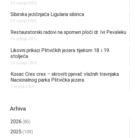
24. srpnja 2026.
Sibirska jezičnjača Ligularia sibirica
23. srpnja 2026.
Restauratorski radovi na spomen ploči dr. Ivi Pevaleku
14. srpnja 2026.
Likovni prikazi Plitvičkih jezera tijekom 18. i 19.
stoljeća
13. srpnja 2026.
Kosac Crex crex – skroviti pjevač vlažnih travnjaka
Nacionalnog parka Plitvička jezera
7. srpnja 2026.
Arhiva
2026
(85)
2025
(109)