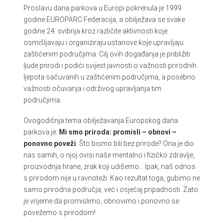
Proslavu dana parkova u Europi pokrenula je 1999.
godine EUROPARC Federacija, a obilježava se svake
godine 24. svibnja kroz različite aktivnosti koje
osmišljavaju i organiziraju ustanove koje upravljaju
zaštićenim područjima. Cilj ovih događanja je približiti
ljude prirodi i podići svijest javnosti o važnosti prirodnih
ljepota sačuvanih u zaštićenim područjima, a posebno
važnosti očuvanja i održivog upravljanja tim
područjima.
Ovogodišnja tema obilježavanja Europskog dana
parkova je:
Mi smo priroda: promisli – obnovi –
ponovno poveži
. Što bismo bili bez prirode? Ona je dio
nas samih, o njoj ovisi naše mentalno i fizičko zdravlje,
proizvodnja hrane, zrak koji udišemo… Ipak, naš odnos
s prirodom nije u ravnoteži. Kao rezultat toga, gubimo ne
samo prirodna područja, već i osjećaj pripadnosti. Zato
je vrijeme da promislimo, obnovimo i ponovno se
povežemo s prirodom!