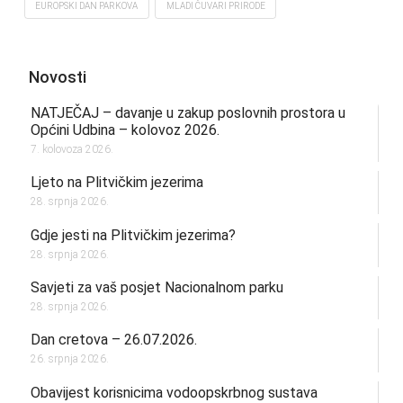
EUROPSKI DAN PARKOVA
MLADI ČUVARI PRIRODE
Novosti
NATJEČAJ – davanje u zakup poslovnih prostora u
Općini Udbina – kolovoz 2026.
7. kolovoza 2026.
Ljeto na Plitvičkim jezerima
28. srpnja 2026.
Gdje jesti na Plitvičkim jezerima?
28. srpnja 2026.
Savjeti za vaš posjet Nacionalnom parku
28. srpnja 2026.
Dan cretova – 26.07.2026.
26. srpnja 2026.
Obavijest korisnicima vodoopskrbnog sustava