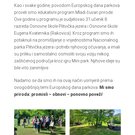
Kao i svake godine, povodom Europskog dana parkova
proveli smo edukativni program Mladi čuvari prirode.
Ove godine u programu je sudjelovao 31 učenik 8.
razreda Osnovne škole Plitvička jezera i Osnovne škole
Eugena Kvaternika (Rakovica). Kroz program smo ih
potaknuli na promišljanje o vrijednostima Nacionalnog
parka Plitvička jezera i potrebi njihovog očuvanja, a imali
su priliku i samostalno osmisliti svoju viziju nekog
zaštićenog područja kroz igru Mini park. Njihove ideje su
bile vrlo zanimljive.
Nadamo se da smo ih na ovaj način usmjerili prema
ovogodišnjoj temi Europskog dana parkova:
Mi smo
priroda: promisli – obnovi – ponovno poveži
!