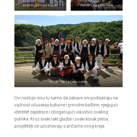
KUD Sv. Mihovil Nikšić
HKUD Lika Lički Osik
HKUD Gacka Ličko Lešće
Ovi nastupi nisu tu samo da zabave oni podsjećaju na
važnost očuvanja kulturne i prirodne baštine, njegujući
identitet zajednice i obogaćujući iskustvo svakog
putnika. Kroz svaki takt glazbe i svaki korak plesa,
posjetitelji se upoznavaju s pričama ovog kraja.