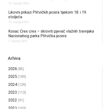
14. srpnja 2026.
Likovni prikazi Plitvičkih jezera tijekom 18. i 19.
stoljeća
13. srpnja 2026.
Kosac Crex crex – skroviti pjevač vlažnih travnjaka
Nacionalnog parka Plitvička jezera
7. srpnja 2026.
Arhiva
2026
(85)
2025
(109)
2024
(129)
2023
(113)
2022
(91)
2021
(103)