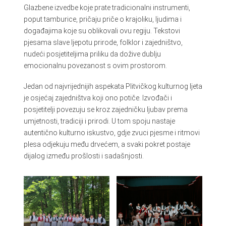
Glazbene izvedbe koje prate tradicionalni instrumenti,
poput tamburice, pričaju priče o krajoliku, ljudima i
događajima koje su oblikovali ovu regiju. Tekstovi
pjesama slave ljepotu prirode, folklor i zajedništvo,
nudeći posjetiteljima priliku da dožive dublju
emocionalnu povezanost s ovim prostorom.
Jedan od najvrijednijih aspekata Plitvičkog kulturnog ljeta
je osjećaj zajedništva koji ono potiče. Izvođači i
posjetitelji povezuju se kroz zajedničku ljubav prema
umjetnosti, tradiciji i prirodi. U tom spoju nastaje
autentično kulturno iskustvo, gdje zvuci pjesme i ritmovi
plesa odjekuju među drvećem, a svaki pokret postaje
dijalog između prošlosti i sadašnjosti.