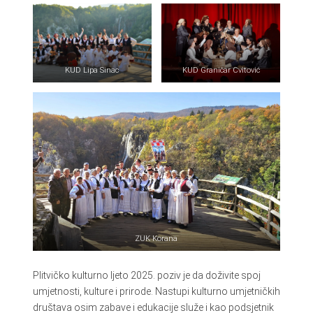
KUD Lipa Sinac
KUD Graničar Cvitović
ZUK Korana
Plitvičko kulturno ljeto 2025. poziv je da doživite ​​spoj
umjetnosti, kulture i prirode. Nastupi kulturno umjetničkih
društava osim zabave i edukacije služe i kao podsjetnik