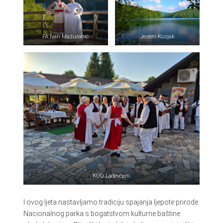
FA Ivan Mažuranić
Jezero Kozjak
KUD Lađevčani
I ovog ljeta nastavljamo tradiciju spajanja ljepote prirode
Nacionalnog parka s bogatstvom kulturne baštine