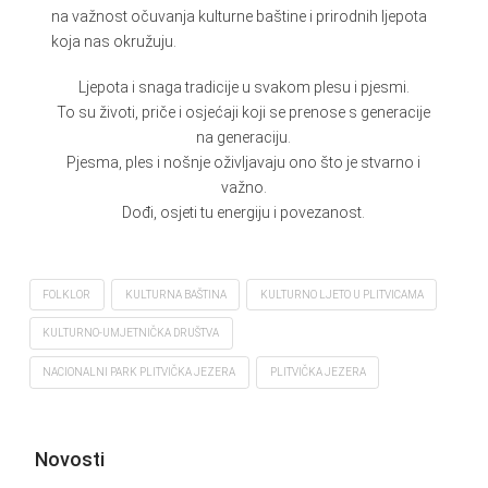
na važnost očuvanja kulturne baštine i prirodnih ljepota
koja nas okružuju.
Ljepota i snaga tradicije u svakom plesu i pjesmi.
To su životi, priče i osjećaji koji se prenose s generacije
na generaciju.
Pjesma, ples i nošnje oživljavaju ono što je stvarno i
važno.
Dođi, osjeti tu energiju i povezanost.
FOLKLOR
KULTURNA BAŠTINA
KULTURNO LJETO U PLITVICAMA
KULTURNO-UMJETNIČKA DRUŠTVA
NACIONALNI PARK PLITVIČKA JEZERA
PLITVIČKA JEZERA
Novosti