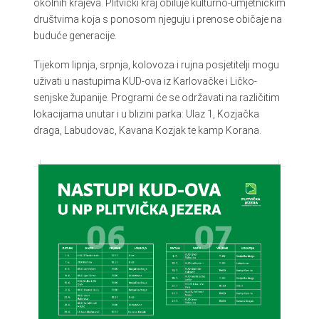
okolnih krajeva. Plitvički kraj obiluje kulturno-umjetničkim
društvima koja s ponosom njeguju i prenose običaje na
buduće generacije.
Tijekom lipnja, srpnja, kolovoza i rujna posjetitelji mogu
uživati u nastupima KUD-ova iz Karlovačke i Ličko-
senjske županije. Programi će se održavati na različitim
lokacijama unutar i u blizini parka: Ulaz 1, Kozjačka
draga, Labudovac, Kavana Kozjak te kamp Korana.