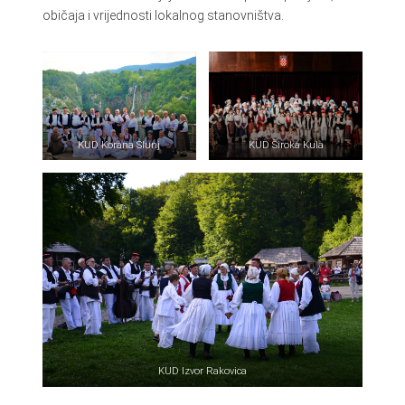
običaja i vrijednosti lokalnog stanovništva.
KUD Korana Slunj
KUD Široka Kula
KUD Izvor Rakovica