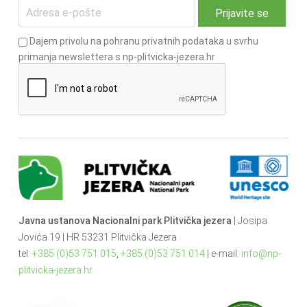
Dajem privolu na pohranu privatnih podataka u svrhu
primanja newslettera s np-plitvicka-jezera.hr
Javna ustanova Nacionalni park Plitvička jezera
| Josipa
Jovića 19 | HR 53231 Plitvička Jezera
tel:
+385 (0)53 751 015
,
+385 (0)53 751 014
| e-mail:
info@np-
plitvicka-jezera.hr