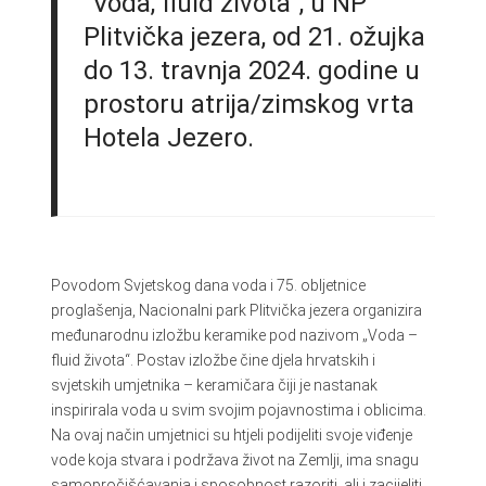
“Voda, fluid života”, u NP
Plitvička jezera, od 21. ožujka
do 13. travnja 2024. godine u
prostoru atrija/zimskog vrta
Hotela Jezero.
Povodom Svjetskog dana voda i 75. obljetnice
proglašenja, Nacionalni park Plitvička jezera organizira
međunarodnu izložbu keramike pod nazivom „Voda –
fluid života“. Postav izložbe čine djela hrvatskih i
svjetskih umjetnika – keramičara čiji je nastanak
inspirirala voda u svim svojim pojavnostima i oblicima.
Na ovaj način umjetnici su htjeli podijeliti svoje viđenje
vode koja stvara i podržava život na Zemlji, ima snagu
samopročišćavanja i sposobnost razoriti, ali i zacijeliti.