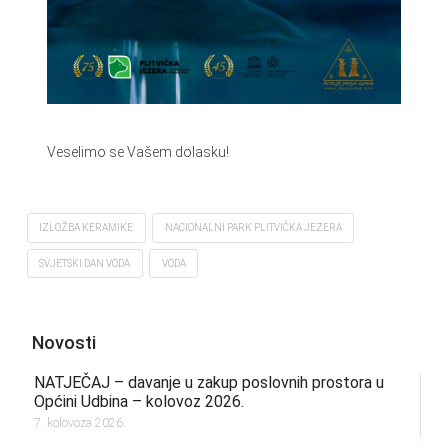
Veselimo se Vašem dolasku!
IZLOŽBA KERAMIKE
NACIONALNI PARK PLITVIČKA JEZERA
SVJETSKI DAN VODA
VODA
Novosti
NATJEČAJ – davanje u zakup poslovnih prostora u
Općini Udbina – kolovoz 2026.
7. kolovoza 2026.