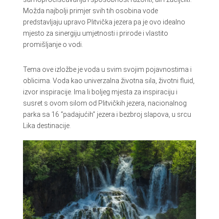
Možda najbolji primjer svih tih osobina vode
predstavljaju upravo Plitvička jezera pa je ovo idealno
mjesto za sinergiju umjetnosti i prirode i vlastito
promišljanje o vodi.
Tema ove izložbe je voda u svim svojim pojavnostima i
oblicima. Voda kao univerzalna životna sila, životni fluid,
izvor inspiracije. Ima li boljeg mjesta za inspiraciju i
susret s ovom silom od Plitvičkih jezera, nacionalnog
parka sa 16 “padajućih” jezera i bezbroj slapova, u srcu
Lika destinacije.