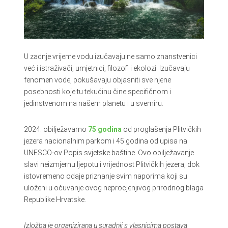
U zadnje vrijeme vodu izučavaju ne samo znanstvenici
već i istraživači, umjetnici, filozofi i ekolozi. Izučavaju
fenomen vode, pokušavaju objasniti sve njene
posebnosti koje tu tekućinu čine specifičnom i
jedinstvenom na našem planetu i u svemiru.
2024. obilježavamo
75 godina
od proglašenja Plitvičkih
jezera nacionalnim parkom i 45 godina od upisa na
UNESCO-ov Popis svjetske baštine. Ovo obilježavanje
slavi neizmjernu ljepotu i vrijednost Plitvičkih jezera, dok
istovremeno odaje priznanje svim naporima koji su
uloženi u očuvanje ovog neprocjenjivog prirodnog blaga
Republike Hrvatske.
Izložba je organizirana u suradnji s vlasnicima postava