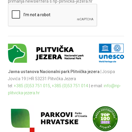
primanja newslettera s np-plitvicka-jezera.hr
Javna ustanova Nacionalni park Plitvička jezera
| Josipa
Jovića 19 | HR 53231 Plitvička Jezera
tel:
+385 (0)53 751 015
,
+385 (0)53 751 014
| e-mail:
info@np-
plitvicka-jezera.hr