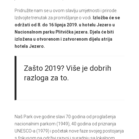
Pridružite nam se u ovom slavlju umjetnosti i prirode.
Izdvojite trenutak za promišljanje o vodi.
Izložba će se
održati od 8. do 16 lipnja 2019. u hotelu Jezero u
Nacionalnom parku Plitvička jezera. Djela će biti
izložena u otvorenom i zatvorenom dijelu atrija
hotela Jezero.
Zašto 2019? Više je dobrih
razloga za to.
Naš Park ove godine slavi 70 godina od proglašenja
nacionalnim parkom (1949), 40 godina od priznanja
UNESCO-a (1979) i početak nove faze svojeg postojanja
s fokusom na održivi razvoj i suradnju sa lokalnom