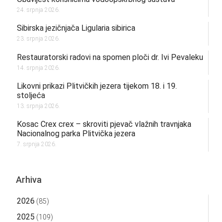
24. srpnja 2026.
Sibirska jezičnjača Ligularia sibirica
23. srpnja 2026.
Restauratorski radovi na spomen ploči dr. Ivi Pevaleku
14. srpnja 2026.
Likovni prikazi Plitvičkih jezera tijekom 18. i 19.
stoljeća
13. srpnja 2026.
Kosac Crex crex – skroviti pjevač vlažnih travnjaka
Nacionalnog parka Plitvička jezera
7. srpnja 2026.
Arhiva
2026
(85)
2025
(109)