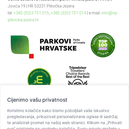
Jovića 19 | HR 53231 Plitvička Jezera
tel:
+385 (0)53 751 015
,
+385 (0)53 751 014
| e-mail:
info@np-
plitvicka-jezera.hr
Cijenimo vašu privatnost
Koristimo kolačiće kako bismo poboljšali vaše iskustvo
pregledavanja, prikazivali personalizirane oglase ili sadržaj
te analizirali promet na našoj web stranici. Klikom na „Prihvati
sve” pristajete na upotrebu kolačića. Svoju privolu možete u