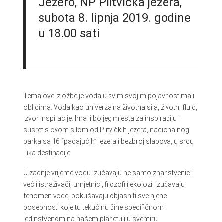
Jezero, NP Plitvička jezera,
subota 8. lipnja 2019. godine
u 18.00 sati
Tema ove izložbe je voda u svim svojim pojavnostima i
oblicima. Voda kao univerzalna životna sila, životni fluid,
izvor inspiracije. Ima li boljeg mjesta za inspiraciju i
susret s ovom silom od Plitvičkih jezera, nacionalnog
parka sa 16 “padajućih” jezera i bezbroj slapova, u srcu
Lika destinacije.
U zadnje vrijeme vodu izučavaju ne samo znanstvenici
već i istraživači, umjetnici, filozofi i ekolozi. Izučavaju
fenomen vode, pokušavaju objasniti sve njene
posebnosti koje tu tekućinu čine specifičnom i
jedinstvenom na našem planetu i u svemiru.