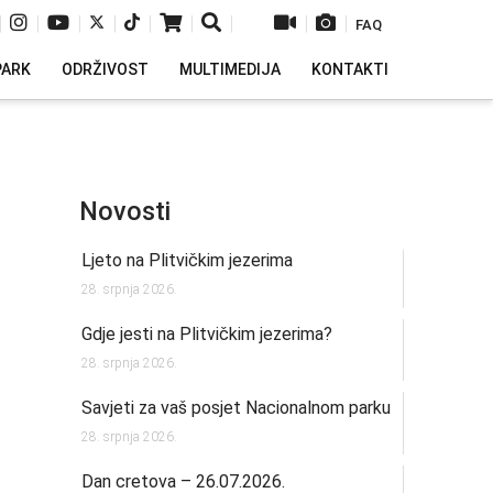
|
|
|
|
|
|
|
|
|
FAQ
PARK
ODRŽIVOST
MULTIMEDIJA
KONTAKTI
Novosti
Ljeto na Plitvičkim jezerima
28. srpnja 2026.
Gdje jesti na Plitvičkim jezerima?
28. srpnja 2026.
Savjeti za vaš posjet Nacionalnom parku
28. srpnja 2026.
Dan cretova – 26.07.2026.