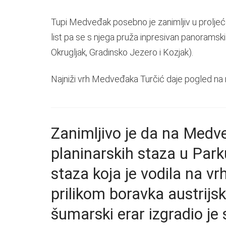
Tupi Medveđak posebno je zanimljiv u proljeće 
list pa se s njega pruža inpresivan panoramski
Okrugljak, Gradinsko Jezero i Kozjak).
Najniži vrh Medveđaka Turčić daje pogled na na
Zanimljivo je da na Medve
planinarskih staza u Park
staza koja je vodila na v
prilikom boravka austrijsk
šumarski erar izgradio je 