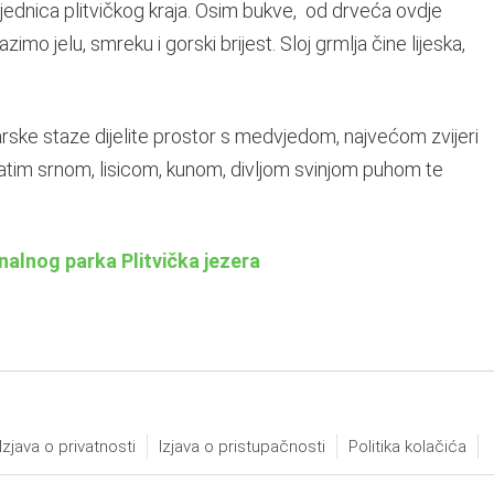
ajednica plitvičkog kraja. Osim bukve, od drveća ovdje
lazimo jelu, smreku i gorski brijest. Sloj grmlja čine lijeska,
arske staze dijelite prostor s medvjedom, najvećom zvijeri
tim srnom, lisicom, kunom, divljom svinjom puhom te
onalnog parka Plitvička jezera
Izjava o privatnosti
Izjava o pristupačnosti
Politika kolačića