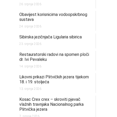
26. srpnja 2026.
Obavijest korisnicima vodoopskrbnog
sustava
24. srpnja 2026.
Sibirska jezičnjača Ligularia sibirica
23. srpnja 2026.
Restauratorski radovi na spomen ploči
dr. Ivi Pevaleku
14. srpnja 2026.
Likovni prikazi Plitvičkih jezera tijekom
18. i 19. stoljeća
13. srpnja 2026.
Kosac Crex crex – skroviti pjevač
vlažnih travnjaka Nacionalnog parka
Plitvička jezera
7. srpnja 2026.