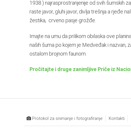
1938.) najrasprostranjenije od svih šumskih z
raste javor, gluhi javor, divlja trešnja a rjeđe na
žestika, crveno pasje grožđe.
Imajte na umu da prilikom obilaska ove planin
naših šuma po kojem je Medveđak i nazvan, za
ostalom brojnom faunom.
Pročitajte i druge zanimljive Priče iz Naci
Protokol za snimanje i fotografiranje
Kontakti