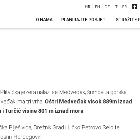
HR
EN
DE
IT
FR
O NAMA
PLANIRAJTE POSJET
ISTRAŽITE 
Plitvička jezera nalazi se Medveđak, šumovita gorska
đak ima tri vrha:
Oštri Medveđak visok 889m iznad
i Turčić visine 801 m iznad mora
.
ka Plješivica, Drežnik Grad i Ličko Petrovo Selo te
Bosni i Hercegovini.