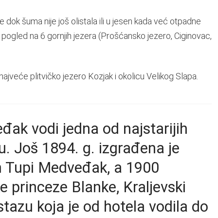
dok šuma nije još olistala ili u jesen kada već otpadne
 pogled na 6 gornjih jezera (Prošćansko jezero, Ciginovac,
jveće plitvičko jezero Kozjak i okolicu Velikog Slapa.
đak vodi jedna od najstarijih
u. Još 1894. g. izgrađena je
rh Tupi Medveđak, a 1900
e princeze Blanke, Kraljevski
stazu koja je od hotela vodila do