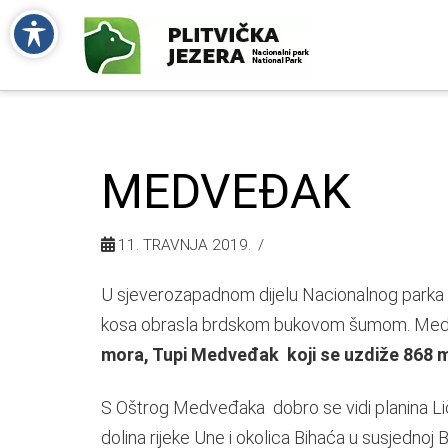
MEDVEĐAK
11. TRAVNJA 2019.
U sjeverozapadnom dijelu Nacionalnog parka 
kosa obrasla brdskom bukovom šumom. Medve
mora, Tupi Medveđak koji se uzdiže 868 m 
S Oštrog Medveđaka dobro se vidi planina Lič
dolina rijeke Une i okolica Bihaća u susjednoj 