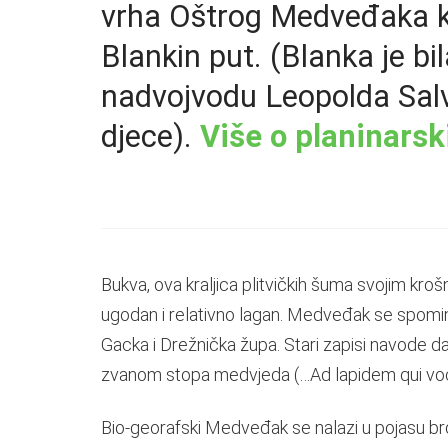
vrha Oštrog Medveđaka ko
Blankin put. (Blanka je b
nadvojvodu Leopolda Salv
djece).
Više o planinars
Bukva, ova kraljica plitvičkih šuma svojim kroš
ugodan i relativno lagan. Medveđak se spominj
Gacka i Drežnička župa. Stari zapisi navode d
zvanom stopa medvjeda (…Ad lapidem qui voc
Bio-georafski Medveđak se nalazi u pojasu b