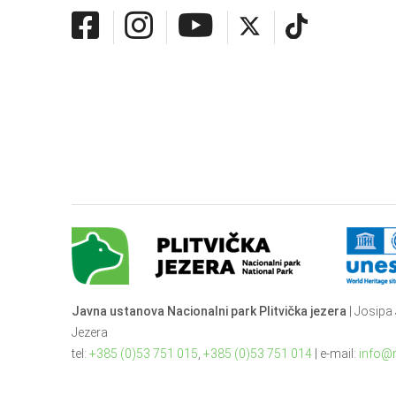
Javna ustanova Nacionalni park Plitvička jezera
| Josipa 
Jezera
tel:
+385 (0)53 751 015
,
+385 (0)53 751 014
| e-mail:
info@n