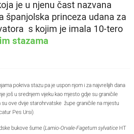
ja je u njenu čast nazvana
ila španjolska princeza udana za
atora s kojim je imala 10-tero
kim stazama
njama pokriva stazu pa je uspon njom i za najvrelijih dana
e još u srednjem vijeku kao mjesto gdje su graničile
a su ove dvije starohrvatske župe graničile na mjestu
atur Pes Ursi).
rdske bukove šume (
Lamio-Orvale-Fagetum sylvatice
HT