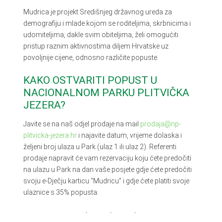
Mudrica je projekt Središnjeg državnog ureda za
demografiju i mlade kojom se roditeljima, skrbnicima i
udomiteljima, dakle svim obiteljima, želi omogućiti
pristup raznim aktivnostima diljem Hrvatske uz
povoljnije cijene, odnosno različite popuste.
KAKO OSTVARITI POPUST U
NACIONALNOM PARKU PLITVIČKA
JEZERA?
Javite se na naš odjel prodaje na mail
prodaja@np-
plitvicka-jezera.hr
i najavite datum, vrijeme dolaska i
željeni broj ulaza u Park (ulaz 1 ili ulaz 2). Referenti
prodaje napravit će vam rezervaciju koju ćete predočiti
na ulazu u Park na dan vaše posjete gdje ćete predočiti
svoju e-Dječju karticu “Mudricu” i gdje ćete platiti svoje
ulaznice s 35% popusta.