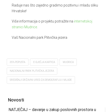
Raduje nas što zajedno gradimo pozitivnu i mladu sliku
Hrvatske!
Više informacija o projektu potražite na
internetskoj
stranici Mudrice
.
Vaš Nacionalni park Plitvička jezera
35% POPUSTA
E-DJEČJA KARTICA
MUDRICA
NACIONALNI PARK PLITVIČKA JEZERA
SREDIŠNJI DRŽAVNI URED ZA DEMOGRAFIJU I MLADE
Novosti
NATJEČAJ – davanje u zakup poslovnih prostora u