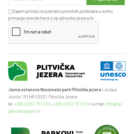
Dajem privolu na pohranu privatnih podataka u svrhu
primanja newslettera s np-plitvicka-jezera.hr
Javna ustanova Nacionalni park Plitvička jezera
| Josipa
Jovića 19 | HR 53231 Plitvička Jezera
tel:
+385 (0)53 751 015
,
+385 (0)53 751 014
| e-mail:
info@np-
plitvicka-jezera.hr