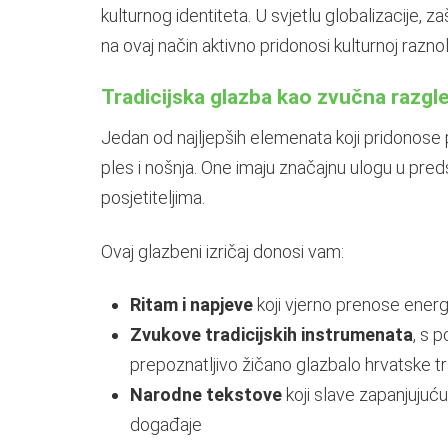
kulturnog identiteta. U svjetlu globalizacije, z
na ovaj način aktivno pridonosi kulturnoj raznol
Tradicijska glazba kao zvučna razgl
Jedan od najljepših elemenata koji pridonose p
ples i nošnja. One imaju značajnu ulogu u predst
posjetiteljima.
Ovaj glazbeni izričaj donosi vam:
Ritam i napjeve
koji vjerno prenose energ
Zvukove tradicijskih instrumenata
, s 
prepoznatljivo žičano glazbalo hrvatske tr
Narodne tekstove
koji slave zapanjujuću 
događaje