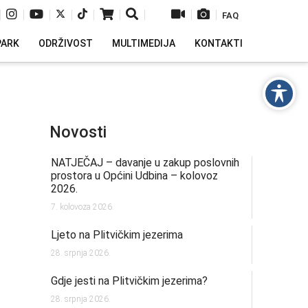
|
|
|
|
|
|
|
|
|
FAQ
PARK
ODRŽIVOST
MULTIMEDIJA
KONTAKTI
Novosti
NATJEČAJ – davanje u zakup poslovnih
prostora u Općini Udbina – kolovoz
2026.
7. kolovoza 2026.
Ljeto na Plitvičkim jezerima
28. srpnja 2026.
Gdje jesti na Plitvičkim jezerima?
28. srpnja 2026.