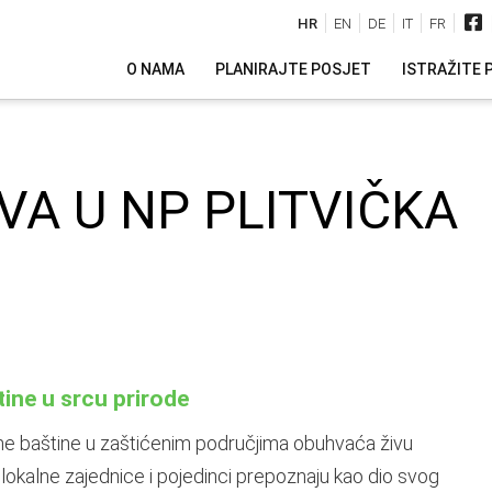
HR
EN
DE
IT
FR
O NAMA
PLANIRAJTE POSJET
ISTRAŽITE 
VA U NP PLITVIČKA
ine u srcu prirode
rne baštine u zaštićenim područjima obuhvaća živu
je lokalne zajednice i pojedinci prepoznaju kao dio svog