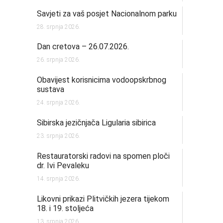
Savjeti za vaš posjet Nacionalnom parku
28. srpnja 2026.
Dan cretova – 26.07.2026.
26. srpnja 2026.
Obavijest korisnicima vodoopskrbnog
sustava
24. srpnja 2026.
Sibirska jezičnjača Ligularia sibirica
23. srpnja 2026.
Restauratorski radovi na spomen ploči
dr. Ivi Pevaleku
14. srpnja 2026.
Likovni prikazi Plitvičkih jezera tijekom
18. i 19. stoljeća
13. srpnja 2026.